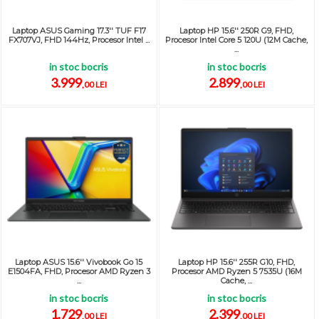
Laptop ASUS Gaming 17.3'' TUF F17
Laptop HP 15.6'' 250R G9, FHD,
FX707VJ, FHD 144Hz, Procesor Intel ...
Procesor Intel Core 5 120U (12M Cache,
...
in stoc bocris
in stoc bocris
3.999
2.899
,00 LEI
,00 LEI
Laptop ASUS 15.6'' Vivobook Go 15
Laptop HP 15.6'' 255R G10, FHD,
E1504FA, FHD, Procesor AMD Ryzen 3
Procesor AMD Ryzen 5 7535U (16M
...
Cache, ...
in stoc bocris
in stoc bocris
1.729
2.399
,00 LEI
,00 LEI