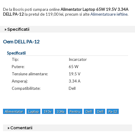
De la Bocris poti cumpara online
Alimentator Laptop 65W 19.5V 3.34A
DELL PA-12
la pretul de 119,00 lei, precum si alte
Alimentatoare ieftine
.
» Specificatii
Oem DELL PA-12
Specificatii
Tip:
Incarcator
Putere:
65 W
Tensiune alimentare:
19.5 V
Amperaj:
3.34 A
Compatibilitate:
Dell
Alimentator
Laptop
19.5v
3.34a
Pentru
Dell
Dell
Pa-12
» Comentarii