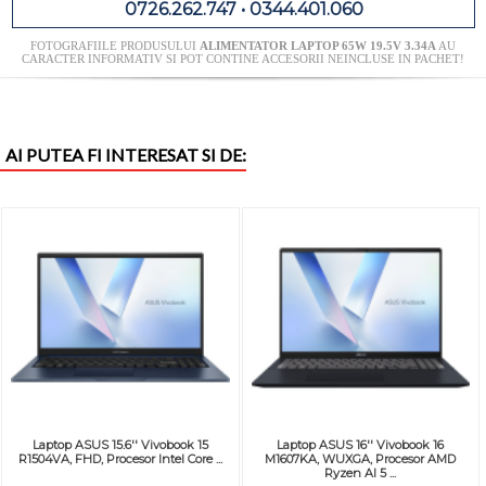
0726.262.747 • 0344.401.060
FOTOGRAFIILE PRODUSULUI
ALIMENTATOR LAPTOP 65W 19.5V 3.34A
AU
CARACTER INFORMATIV SI POT CONTINE ACCESORII NEINCLUSE IN PACHET!
AI PUTEA FI INTERESAT SI DE:
Laptop ASUS 15.6'' Vivobook 15
Laptop ASUS 16'' Vivobook 16
R1504VA, FHD, Procesor Intel Core ...
M1607KA, WUXGA, Procesor AMD
Ryzen AI 5 ...