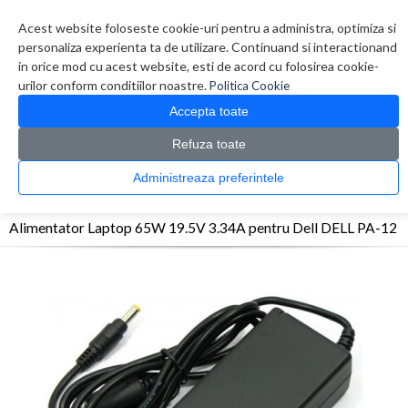
Contul meu
Creare cont
Wish List (0)
Contact
Acest website foloseste cookie-uri pentru a administra, optimiza si
personaliza experienta ta de utilizare. Continuand si interactionand
in orice mod cu acest website, esti de acord cu folosirea cookie-
urilor conform conditiilor noastre.
Politica Cookie
Accepta toate
Refuza toate
CATALOG PRODUSE
0 produs(e)
Administreaza preferintele
>
>
>
Prima Pagina
Accesorii Laptop & Tablete
Alimentatoare
Alimentator Laptop
65W 19.5V 3.34A pentru Dell DELL PA-12
Alimentator Laptop 65W 19.5V 3.34A pentru Dell DELL PA-12