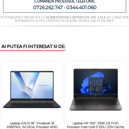
COMANDA PRODUSUL TELEFONIC
0726.262.747 • 0344.401.060
FOTOGRAFIILE PRODUSULUI
ALIMENTATOR LAPTOP 65W 19V 3,42A
AU CARACTER
INFORMATIV SI POT CONTINE ACCESORII NEINCLUSE IN PACHET!
AI PUTEA FI INTERESAT SI DE:
Laptop ASUS 16'' Vivobook 16
Laptop HP 15.6'' 250R G9, FHD,
M1607KA, WUXGA, Procesor AMD
Procesor Intel Core 5 120U (12M Cache,