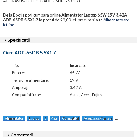
ACER/ASUS/FUJITSU (ADP-65DB 5.5X1.7)
De la Bocris poti cumpara online
Alimentator Laptop 65W 19V 3,42A
ADP-65DB 5.5X1.7
la pretul de 99,00 lei, precum si alte
Alimentatoare
ieftine
.
» Specificatii
Oem ADP-65DB 5.5X1.7
Tip:
Incarcator
Putere:
65 W
Tensiune alimentare:
19 V
Amperaj:
3.42 A
Compatibilitate:
Asus , Acer , Fujitsu
Alimentator
Laptop
3
42a
Compatibil
Acer/asus/fujitsu
Adp-65db
» Comentarii