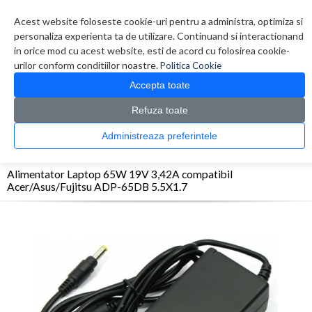
Contul meu
Creare cont
Wish List (0)
Contact
Acest website foloseste cookie-uri pentru a administra, optimiza si
personaliza experienta ta de utilizare. Continuand si interactionand
in orice mod cu acest website, esti de acord cu folosirea cookie-
urilor conform conditiilor noastre.
Politica Cookie
Accepta toate
Refuza toate
CATALOG PRODUSE
0 produs(e)
Administreaza preferintele
>
>
>
Prima Pagina
Accesorii Laptop & Tablete
Alimentatoare
Alimentator Laptop
65W 19V 3,42A compatibil Acer/Asus/Fujitsu ADP-65DB 5.5X1.7
Alimentator Laptop 65W 19V 3,42A compatibil
Acer/Asus/Fujitsu ADP-65DB 5.5X1.7