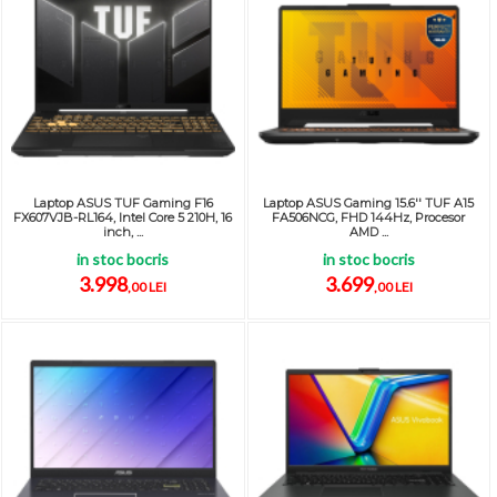
Laptop ASUS TUF Gaming F16
Laptop ASUS Gaming 15.6'' TUF A15
FX607VJB-RL164, Intel Core 5 210H, 16
FA506NCG, FHD 144Hz, Procesor
inch, ...
AMD ...
in stoc bocris
in stoc bocris
3.998
3.699
,00 LEI
,00 LEI