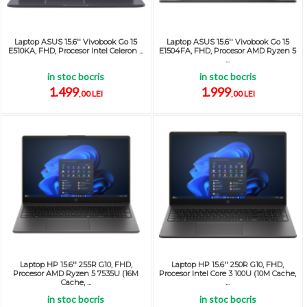
Laptop ASUS 15.6'' Vivobook Go 15
Laptop ASUS 15.6'' Vivobook Go 15
E510KA, FHD, Procesor Intel Celeron ...
E1504FA, FHD, Procesor AMD Ryzen 5
...
in stoc bocris
in stoc bocris
1.499
1.999
,00 LEI
,00 LEI
Laptop HP 15.6'' 255R G10, FHD,
Laptop HP 15.6'' 250R G10, FHD,
Procesor AMD Ryzen 5 7535U (16M
Procesor Intel Core 3 100U (10M Cache,
Cache, ...
...
in stoc bocris
in stoc bocris