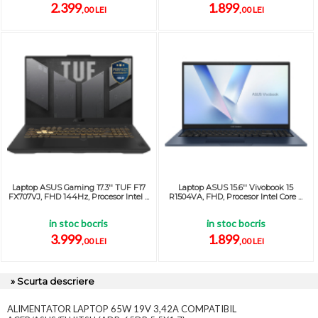
2.399
1.899
,00 LEI
,00 LEI
Laptop ASUS Gaming 17.3'' TUF F17
Laptop ASUS 15.6'' Vivobook 15
FX707VJ, FHD 144Hz, Procesor Intel ...
R1504VA, FHD, Procesor Intel Core ...
in stoc bocris
in stoc bocris
3.999
1.899
,00 LEI
,00 LEI
» Scurta descriere
ALIMENTATOR LAPTOP 65W 19V 3,42A COMPATIBIL