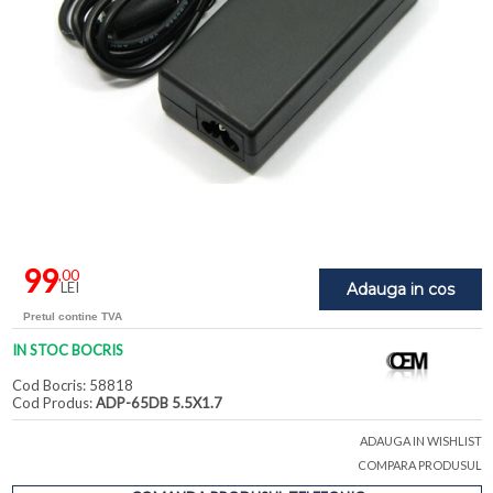
99
,00
LEI
Adauga in cos
Pretul contine TVA
IN STOC BOCRIS
Cod Bocris: 58818
Cod Produs:
ADP-65DB 5.5X1.7
ADAUGA IN WISHLIST
COMPARA PRODUSUL