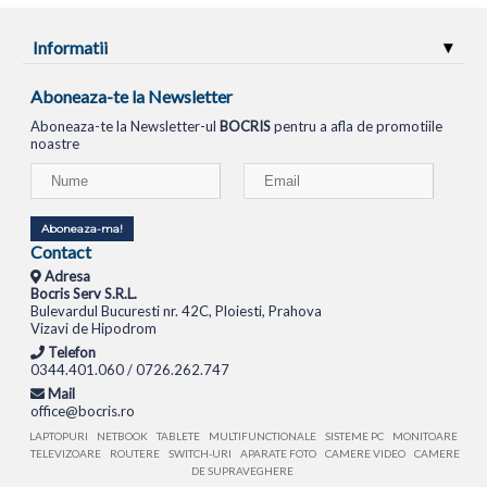
Informatii
Aboneaza-te la Newsletter
Aboneaza-te la Newsletter-ul
BOCRIS
pentru a afla de promotiile
noastre
Aboneaza-ma!
Contact
Adresa
Bocris Serv S.R.L.
Bulevardul Bucuresti nr. 42C, Ploiesti, Prahova
Vizavi de Hipodrom
Telefon
0344.401.060 / 0726.262.747
Mail
office@bocris.ro
LAPTOPURI
NETBOOK
TABLETE
MULTIFUNCTIONALE
SISTEME PC
MONITOARE
TELEVIZOARE
ROUTERE
SWITCH-URI
APARATE FOTO
CAMERE VIDEO
CAMERE
DE SUPRAVEGHERE