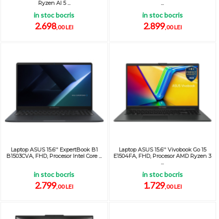
Ryzen AI 5 ...
...
in stoc bocris
in stoc bocris
2.698
2.899
,00 LEI
,00 LEI
Laptop ASUS 15.6'' ExpertBook B1
Laptop ASUS 15.6'' Vivobook Go 15
B1503CVA, FHD, Procesor Intel Core ...
E1504FA, FHD, Procesor AMD Ryzen 3
...
in stoc bocris
in stoc bocris
2.799
1.729
,00 LEI
,00 LEI