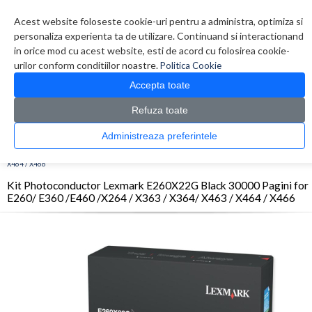
Contul meu
Creare cont
Wish List (0)
Contact
Acest website foloseste cookie-uri pentru a administra, optimiza si
personaliza experienta ta de utilizare. Continuand si interactionand
in orice mod cu acest website, esti de acord cu folosirea cookie-
urilor conform conditiilor noastre.
Politica Cookie
Accepta toate
Refuza toate
CATALOG PRODUSE
0 produs(e)
Administreaza preferintele
>
>
>
Prima Pagina
Consumabile originale
OPC/Drum/Printhead
Kit Photoconductor
Lexmark E260X22G Black 30000 Pagini for E260/ E360 /E460 /X264 / X363 / X364/ X463 /
X464 / X466
Kit Photoconductor Lexmark E260X22G Black 30000 Pagini for
E260/ E360 /E460 /X264 / X363 / X364/ X463 / X464 / X466