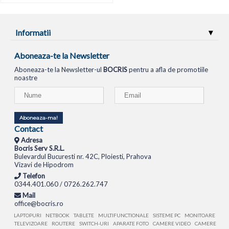
Informatii
Aboneaza-te la Newsletter
Aboneaza-te la Newsletter-ul
BOCRIS
pentru a afla de promotiile
noastre
Aboneaza-ma!
Contact
Adresa
Bocris Serv S.R.L.
Bulevardul Bucuresti nr. 42C, Ploiesti, Prahova
Vizavi de Hipodrom
Telefon
0344.401.060 / 0726.262.747
Mail
office@bocris.ro
LAPTOPURI
NETBOOK
TABLETE
MULTIFUNCTIONALE
SISTEME PC
MONITOARE
TELEVIZOARE
ROUTERE
SWITCH-URI
APARATE FOTO
CAMERE VIDEO
CAMERE