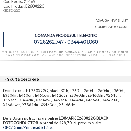
Cod Bocris: 21469
Cod Produs:
E260X22G
0E260X22G
ADAUGA IN WISHLIST
COMPARA PRODUSUL
COMANDA PRODUSUL TELEFONIC
0726.262.747 • 0344.401.060
FOTOGRAFIILE PRODUSULUI
LEXMARK E260X22G BLACK FOTOCONDUCTOR
AU
CARACTER INFORMATIV SI POT CONTINE ACCESORII NEINCLUSE IN PACHET!
» Scurta descriere
Drum Lexmark E260X22G, black, 30 k, E260 , E260d , E260dn , E360d ,
E360dn , E460dn , E460dw , E462dtn , ES360dn , ES460dn , X264dn ,
X363dn , X364dn , X364dw , X463de , X464de , X466de , X466dte ,
X466dwe , XS364dn , XS463de , XS466de
De la Bocris poti cumpara online
LEXMARK E260X22G BLACK
FOTOCONDUCTOR
la pretul de 428,70 lei, precum si alte
OPC/Drum/Printhead ieftine
.