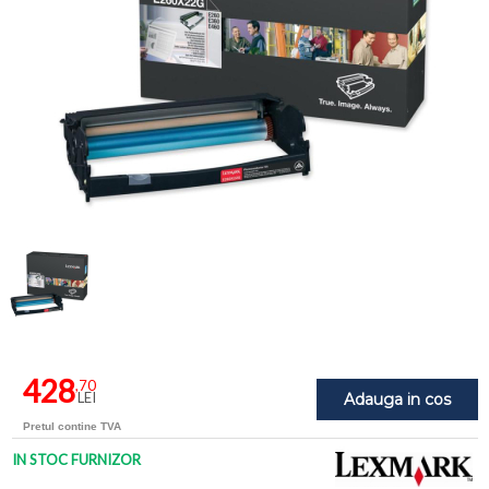
428
,70
LEI
Adauga in cos
Pretul contine TVA
IN STOC FURNIZOR