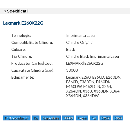
» Specificatii
Lexmark E260X22G
Tehnologie:
Imprimanta Laser
Compatibilitate Cilindru:
Cilindru Original
Culoare:
Black
Tip Cilindru:
Cilindru Black Imprimanta Laser
Producator Cartus|Cod:
LEXMARK|E260X22G
Capacitate Cilindru (pag):
30000
Echipamente:
Lexmark E260, E260D, E260DN,
E360D, E360DN, E460DN,
E460DW, E462DTN, X264,
X264DN, X363, X363DN, X364,
X364DN, X364DW
Photoconductor
Kit
Capacitate
30000
Pagini
For
E260/
E360
/e