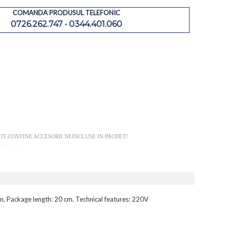
COMANDA PRODUSUL TELEFONIC
0726.262.747 • 0344.401.060
OT CONTINE ACCESORII NEINCLUSE IN PACHET!
m, Package length: 20 cm. Technical features: 220V