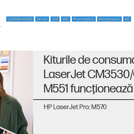
Cp3520/cm3530
Series
220
Volt
Preventative
Maintenance
Kit
r
Kiturile de consum
LaserJet CM3530/
M551 funcţionează 
HP LaserJet Pro: M570