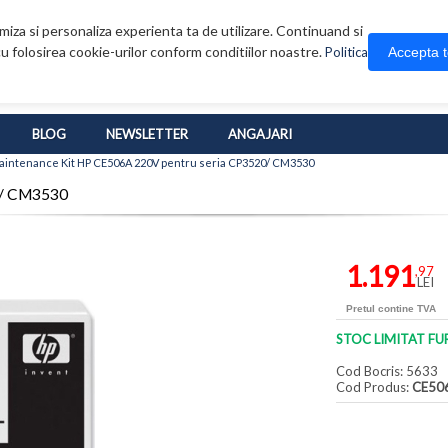
iza si personaliza experienta ta de utilizare. Continuand si
u folosirea cookie-urilor conform conditiilor noastre.
Accepta 
Politica
BLOG
NEWSLETTER
ANGAJARI
aintenance Kit HP CE506A 220V pentru seria CP3520/ CM3530
0/ CM3530
1.191
,97
LEI
Pretul contine TVA
STOC LIMITAT FU
Cod Bocris: 5633
Cod Produs:
CE50