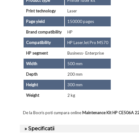
Product type
Printer fuser kit
Print technology
Laser
Page yield
150000 pages
Brand compatibility
HP
Compatibility
HP LaserJet Pro M570
HP segment
Business- Enterprise
Width
500 mm
Depth
200 mm
Height
300 mm
Weight
2 kg
De la Bocris poti cumpara online
Maintenance Kit HP CE506A 2
» Specificatii