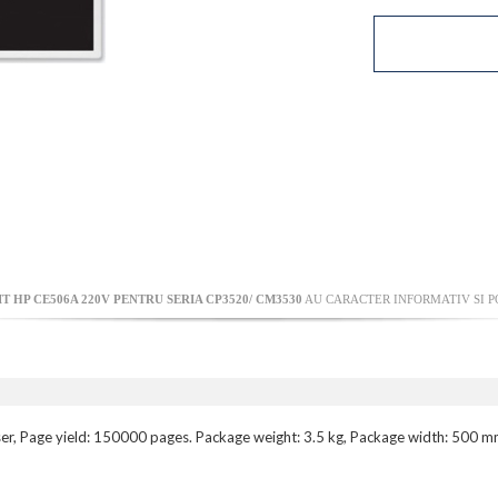
 HP CE506A 220V PENTRU SERIA CP3520/ CM3530
AU CARACTER INFORMATIV SI P
aser, Page yield: 150000 pages. Package weight: 3.5 kg, Package width: 500 m