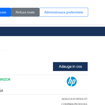
Contul meu
Creare cont
Wish List (0)
Contact
toate
Refuza toate
Administreaza preferintele
0 produs(e)
Adauga in cos
RNIZOR
6A
ADAUGA IN WISHLIST
COMPARA PRODUSUL