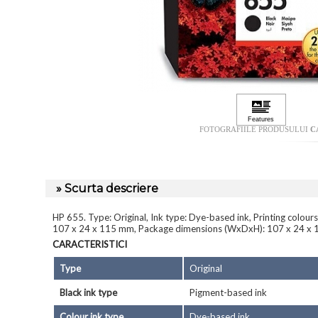
FOTOGRAFIILE PRODUSULUI
C
» Scurta descriere
HP 655. Type: Original, Ink type: Dye-based ink, Printing colou
107 x 24 x 115 mm, Package dimensions (WxDxH): 107 x 24 x 115
CARACTERISTICI
Type
Original
Black ink type
Pigment-based ink
Colour ink type
Dye-based ink