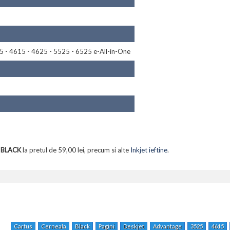
 - 4615 - 4625 - 5525 - 6525 e-All-in-One
 BLACK
la pretul de 59,00 lei, precum si alte
Inkjet ieftine
.
Cartus
Cerneala
Black
Pagini
Deskjet
Advantage
3525
4615