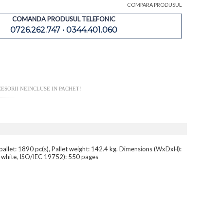
COMPARA PRODUSUL
COMANDA PRODUSUL TELEFONIC
0726.262.747 • 0344.401.060
ESORII NEINCLUSE IN PACHET!
pallet: 1890 pc(s), Pallet weight: 142.4 kg. Dimensions (WxDxH):
& white, ISO/IEC 19752): 550 pages