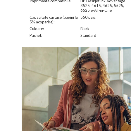
Imprimante compatibile:
HP Deskjet Ink Advantage
3525, 4615, 4625, 5525,
6525 e-All-in-One
Capacitate cartuse (pagini la
550 pag.
5% acoperire):
Culoare:
Black
Pachet:
Standard