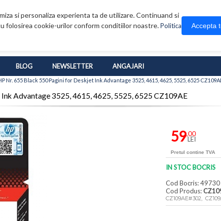
iza si personaliza experienta ta de utilizare. Continuand si
u folosirea cookie-urilor conform conditiilor noastre.
Accepta 
Politica
BLOG
NEWSLETTER
ANGAJARI
 Nr. 655 Black 550 Pagini for Deskjet Ink Advantage 3525, 4615, 4625, 5525, 6525 CZ109A
et Ink Advantage 3525, 4615, 4625, 5525, 6525 CZ109AE
59
,00
LEI
Pretul contine TVA
IN STOC BOCRIS
Cod Bocris: 49730
Cod Produs:
CZ10
CZ109AE#302, CZ10