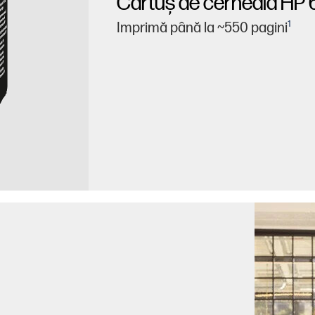
Cartuş de cerneală HP 
1
Imprimă până la ~550 pagini