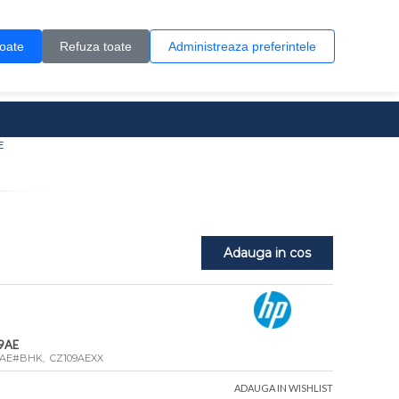
Contul meu
Creare cont
Wish List (0)
Contact
toate
Refuza toate
Administreaza preferintele
0 produs(e)
E
Adauga in cos
9AE
9AE#BHK, CZ109AEXX
ADAUGA IN WISHLIST