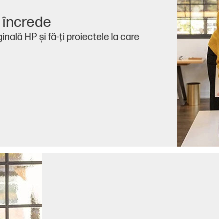
i încrede
nală HP şi fă-ţi proiectele la care