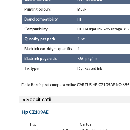
Printing colours
Black
Brand compatibility
HP
Compatibility
HP Deskjet Ink Advantage 3525
Quantity per pack
1 pz
Black ink cartridges quantity
1
Black ink page yield
550 pagine
Ink type
Dye-based ink
De la Bocris poti cumpara online
CARTUS HP CZ109AE NO 655
» Specificatii
Hp CZ109AE
Tip:
Cartus