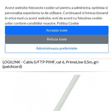
Contul meu
Creare cont
Wish List (0)
Contact
Acest website foloseste cookie-uri pentru a administra, optimiza si
personaliza experienta ta de utilizare. Continuand si interactionand
in orice mod cu acest website, esti de acord cu folosirea cookie-
urilor conform conditiilor noastre.
Politica Cookie
Accepta toate
Refuza toate
CATALOG PRODUSE
0 produs(e)
Administreaza preferintele
>
>
>
Prima Pagina
Retelistica
Cabluri
LOGILINK - Cablu S/FTP PIMF, cat 6, PrimeLine
0,5m, gri (patchcord)
LOGILINK - Cablu S/FTP PIMF, cat 6, PrimeLine 0,5m, gri
(patchcord)