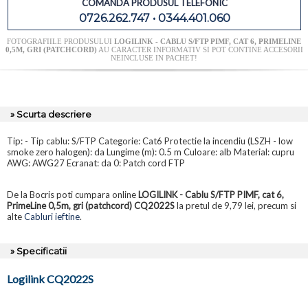
COMANDA PRODUSUL TELEFONIC
0726.262.747 • 0344.401.060
FOTOGRAFIILE PRODUSULUI
LOGILINK - CABLU S/FTP PIMF, CAT 6, PRIMELINE
0,5M, GRI (PATCHCORD)
AU CARACTER INFORMATIV SI POT CONTINE ACCESORII
NEINCLUSE IN PACHET!
» Scurta descriere
Tip: - Tip cablu: S/FTP Categorie: Cat6 Protectie la incendiu (LSZH - low
smoke zero halogen): da Lungime (m): 0.5 m Culoare: alb Material: cupru
AWG: AWG27 Ecranat: da 0: Patch cord FTP
De la Bocris poti cumpara online
LOGILINK - Cablu S/FTP PIMF, cat 6,
PrimeLine 0,5m, gri (patchcord) CQ2022S
la pretul de 9,79 lei, precum si
alte
Cabluri ieftine
.
» Specificatii
Logilink CQ2022S