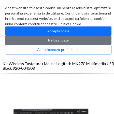
Contul meu
Creare cont
Wish List (0)
Contact
Acest website foloseste cookie-uri pentru a administra, optimiza si
personaliza experienta ta de utilizare. Continuand si interactionand
in orice mod cu acest website, esti de acord cu folosirea cookie-
urilor conform conditiilor noastre.
Politica Cookie
Accepta toate
Refuza toate
CATALOG PRODUSE
0 produs(e)
Administreaza preferintele
>
>
>
Prima Pagina
Periferice
Kit Tastatura-Mouse
Kit Wireless Tastatura+Mouse
Logitech MK270 Multimedia USB Black 920-004508
Kit Wireless Tastatura+Mouse Logitech MK270 Multimedia USB
Black 920-004508