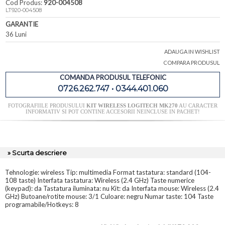
Cod Produs:
920-004508
LT920-004508
GARANTIE
36 Luni
ADAUGA IN WISHLIST
COMPARA PRODUSUL
COMANDA PRODUSUL TELEFONIC
0726.262.747 • 0344.401.060
FOTOGRAFIILE PRODUSULUI
KIT WIRELESS LOGITECH MK270
AU CARACTER
INFORMATIV SI POT CONTINE ACCESORII NEINCLUSE IN PACHET!
» Scurta descriere
Tehnologie: wireless Tip: multimedia Format tastatura: standard (104-
108 taste) Interfata tastatura: Wireless (2.4 GHz) Taste numerice
(keypad): da Tastatura iluminata: nu Kit: da Interfata mouse: Wireless (2.4
GHz) Butoane/rotite mouse: 3/1 Culoare: negru Numar taste: 104 Taste
programabile/Hotkeys: 8