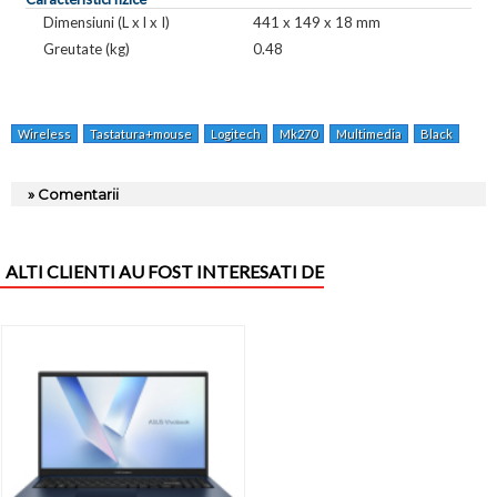
Dimensiuni (L x l x I)
441 x 149 x 18 mm
Greutate (kg)
0.48
Wireless
Tastatura+mouse
Logitech
Mk270
Multimedia
Black
920
» Comentarii
ALTI CLIENTI AU FOST INTERESATI DE