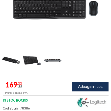
169
,00
LEI
Adauga in cos
Pretul contine TVA
IN STOC BOCRIS
Cod Bocris: 78386