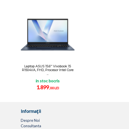
Laptop ASUS 15.6'' Vivobook 15
R1504VA, FHD, Procesor Intel Core
...
in stoc bocris
1.899
,00 LEI
Informaţii
Despre Noi
Consultanta