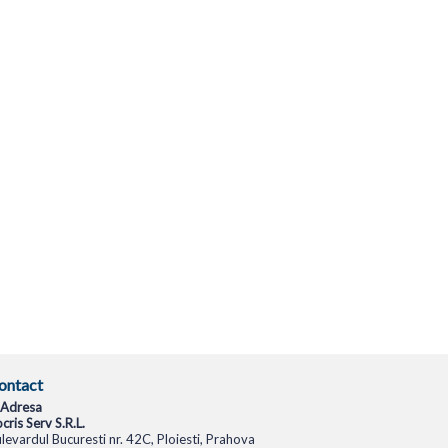
ontact
Adresa
cris Serv S.R.L.
levardul Bucuresti nr. 42C, Ploiesti, Prahova