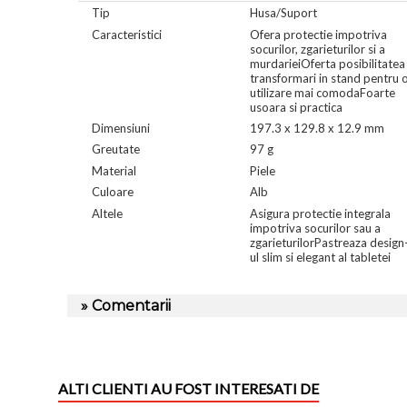
Tip
Husa/Suport
Caracteristici
Ofera protectie impotriva
socurilor, zgarieturilor si a
murdarieiOferta posibilitatea
transformari in stand pentru 
utilizare mai comodaFoarte
usoara si practica
Dimensiuni
197.3 x 129.8 x 12.9 mm
Greutate
97 g
Material
Piele
Culoare
Alb
Altele
Asigura protectie integrala
impotriva socurilor sau a
zgarieturilorPastreaza design
ul slim si elegant al tabletei
» Comentarii
ALTI CLIENTI AU FOST INTERESATI DE