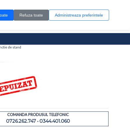
Contul meu
Creare cont
Wish List (0)
Contact
toate
Refuza toate
Administreaza preferintele
0 produs(e)
nctie de stand
COMANDA PRODUSUL TELEFONIC
0726.262.747 • 0344.401.060