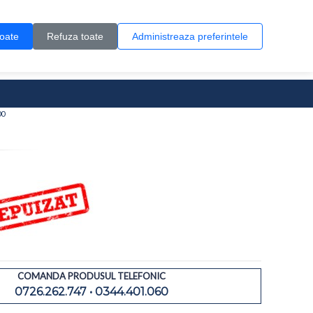
Contul meu
Creare cont
Wish List (0)
Contact
toate
Refuza toate
Administreaza preferintele
0 produs(e)
00
COMANDA PRODUSUL TELEFONIC
0726.262.747 • 0344.401.060