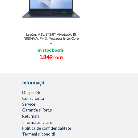
Laptop ASUS 15.6'' Vivobook 15
R1504VA, FHD, Procesor Intel Core
...
in stoc bocris
1.849
,00 LEI
Informaţii
Despre Noi
Consultanta
Service
Garantie si Retur
Returnări
Informatii livrare
Politica de confidentialitate
Termeni si conditii