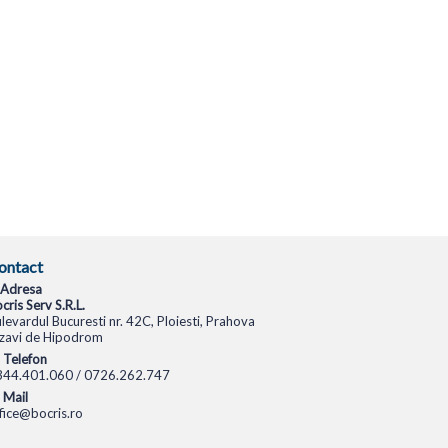
ontact
Adresa
cris Serv S.R.L.
levardul Bucuresti nr. 42C, Ploiesti, Prahova
zavi de Hipodrom
Telefon
344.401.060 / 0726.262.747
Mail
fice@bocris.ro