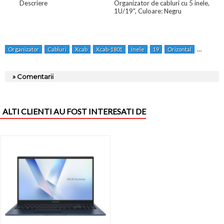
Descriere
Organizator de cabluri cu 5 inele,
1U/19", Culoare: Negru
Organizator
Cabluri
Xcab
Xcab-1801
Inele
19
Orizontal
Negru
» Comentarii
ALTI CLIENTI AU FOST INTERESATI DE