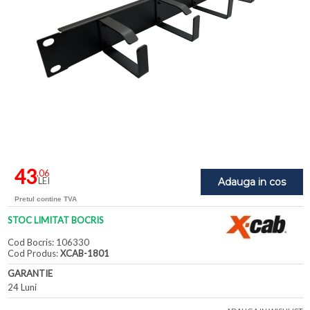
43
,06
LEI
Adauga in cos
Pretul contine TVA
STOC LIMITAT BOCRIS
Cod Bocris: 106330
Cod Produs:
XCAB-1801
GARANTIE
24 Luni