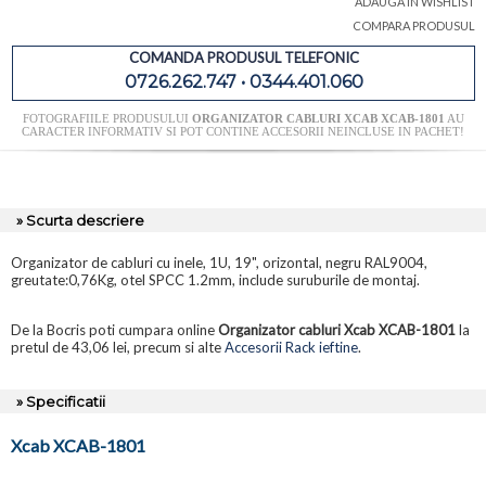
ADAUGA IN WISHLIST
COMPARA PRODUSUL
COMANDA PRODUSUL TELEFONIC
0726.262.747 • 0344.401.060
FOTOGRAFIILE PRODUSULUI
ORGANIZATOR CABLURI XCAB XCAB-1801
AU
CARACTER INFORMATIV SI POT CONTINE ACCESORII NEINCLUSE IN PACHET!
» Scurta descriere
Organizator de cabluri cu inele, 1U, 19", orizontal, negru RAL9004,
greutate:0,76Kg, otel SPCC 1.2mm, include suruburile de montaj.
De la Bocris poti cumpara online
Organizator cabluri Xcab XCAB-1801
la
pretul de 43,06 lei, precum si alte
Accesorii Rack ieftine
.
» Specificatii
Xcab XCAB-1801