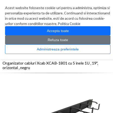
Contul meu
Creare cont
Wish List (0)
Contact
Acest website foloseste cookie-uri pentru a administra, optimiza si
personaliza experienta ta de utilizare. Continuand si interactionand
in orice mod cu acest website, esti de acord cu folosirea cookie-
urilor conform conditiilor noastre.
Politica Cookie
Accepta toate
Refuza toate
CATALOG PRODUSE
0 produs(e)
Administreaza preferintele
>
>
>
Prima Pagina
Retelistica
Accesorii Rack
Organizator cabluri Xcab XCAB-1801 cu
5 inele 1U , 19", orizontal , negru
Organizator cabluri Xcab XCAB-1801 cu 5 inele 1U , 19",
orizontal , negru