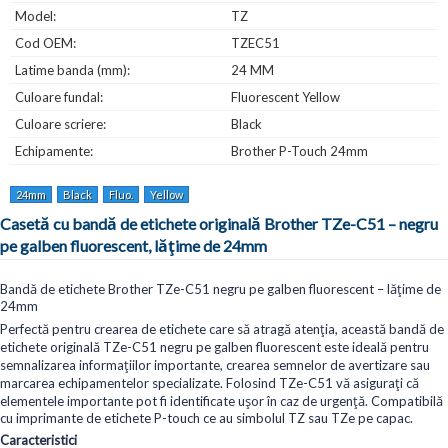
Model:
TZ
Cod OEM:
TZEC51
Latime banda (mm):
24 MM
Culoare fundal:
Fluorescent Yellow
Culoare scriere:
Black
Echipamente:
Brother P-Touch 24mm
24mm
Black
Fluo.
Yellow
Casetă cu bandă de etichete originală Brother TZe-C51 – negru
pe galben fluorescent, lățime de 24mm
Bandă de etichete Brother TZe-C51 negru pe galben fluorescent – lățime de
24mm
Perfectă pentru crearea de etichete care să atragă atenția, această bandă de
etichete originală TZe-C51 negru pe galben fluorescent este ideală pentru
semnalizarea informațiilor importante, crearea semnelor de avertizare sau
marcarea echipamentelor specializate. Folosind TZe-C51 vă asigurați că
elementele importante pot fi identificate ușor în caz de urgență. Compatibilă
cu imprimante de etichete P-touch ce au simbolul TZ sau TZe pe capac.
Caracteristici