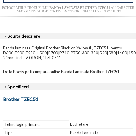
FOTOGRAFIILE PRODUSULUI
BANDA LAMINATA BROTHER TZEC51
AU CARACTER
INFORMATIV SI POT CONTINE ACCESORII NEINCLUSE IN PACHET!
» Scurta descriere
Banda laminata Original Brother Black on Yellow fl., TZEC51, pentru
D600|E500|E550|H500|P700|P710|P750|330|350|520|580|1400|150
24mm, incl.TV 0 RON, "TZEC51"
De la Bocris poti cumpara online
Banda Laminata Brother TZEC51
.
» Specificatii
Brother TZEC51
Etichetare
Tehnologie printare:
Tip:
Banda Laminata