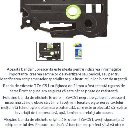
Această bandă fluorescentă este ideală pentru indicarea informațiilor
importante, crearea semnelor de avertizare sau pericol, sau pentru
identificarea echipamentelor specializate și a instrucțiunilor în caz de urgență.
Banda de etichete TZe-C51 cu lățimea de 24mm a fost testată riguros de
către Brother și ne-am asigurat că este cât se poate de rezistentă.
Folosind banda de etichete Brother TZe-C51 negru pe galben fluorescent
înseamnă că nu trebuie să vă mai faceți griji legate de ștergerea textului
mulțumită tehnologiei de laminare patentată, care este proiectată să reziste
la variații de temperatură, apă, lumina soarelui și abraziune.
Alegând banda de etichete originală Brother TZe-C51, aveți siguranța că
echipamentul dvs. P-touch continuă să funcționeze perfect și să vă ofere