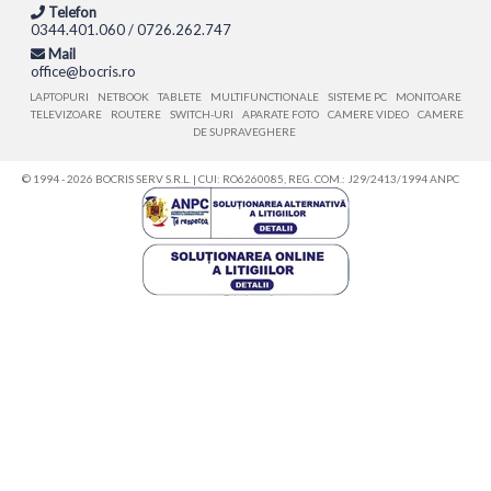
Telefon
0344.401.060 / 0726.262.747
Mail
office@bocris.ro
LAPTOPURI
NETBOOK
TABLETE
MULTIFUNCTIONALE
SISTEME PC
MONITOARE
TELEVIZOARE
ROUTERE
SWITCH-URI
APARATE FOTO
CAMERE VIDEO
CAMERE
DE SUPRAVEGHERE
© 1994 - 2026 BOCRIS SERV S.R.L. | CUI: RO6260085, REG. COM.: J29/2413/1994
ANPC