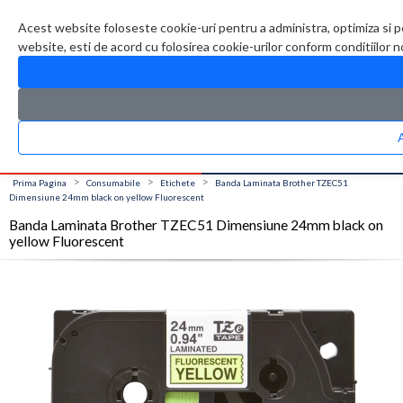
Contul meu
Creare cont
Wish List (0)
Contact
Acest website foloseste cookie-uri pentru a administra, optimiza si p
website, esti de acord cu folosirea cookie-urilor conform conditiilor 
CATALOG PRODUSE
0 produs(e)
>
>
>
Prima Pagina
Consumabile
Etichete
Banda Laminata Brother TZEC51
Dimensiune 24mm black on yellow Fluorescent
Banda Laminata Brother TZEC51 Dimensiune 24mm black on
yellow Fluorescent