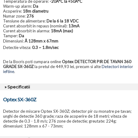
Temperatura de operare:
-20Â°C la +50Â°C
Warm-up alarm:
Da
Acoperire:
18m diametru
Numar zone:
276
Tensiune de alimentare:
De la 6 la 18 VDC
Curent absorbit in repaus (nominal):
13mA
Curent absorbit in alarma:
18mA (max)
Tamper:
Da
Dimensiuni:
Ã 128mm x 67mm
Detectie viteza:
0.3 ~ 1.8m/sec
De la Bocris poti cumpara online
Optex DETECTOR PIR DE TAVAN 360
GRADE SX-360Z
la pretul de 449,93 lei, precum si alte
Detectori interior
ieftine
.
» Specificatii
Optex SX-360Z
Detector de miscare Optex SX-360Z; detector pir cu monatre pe tavan;
unghi de detectie 360 grade; raza de acoperire de 18 metri; viteza de
detectie de 0.3 - 1.8 m/s; 276 zone de detectie; greutate: 224g;
dimensiuni: 128mm x 67 - 73mm;