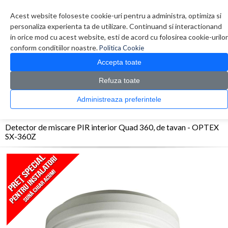
Contul meu
Creare cont
Wish List (0)
Contact
Acest website foloseste cookie-uri pentru a administra, optimiza si
personaliza experienta ta de utilizare. Continuand si interactionand
in orice mod cu acest website, esti de acord cu folosirea cookie-urilor
conform conditiilor noastre.
Politica Cookie
Accepta toate
Refuza toate
CATALOG PRODUSE
0 produs(e)
Administreaza preferintele
>
>
>
Prima Pagina
Efractie - Alarma
Detectori interior
Detector de miscare PIR
interior Quad 360, de tavan - OPTEX SX-360Z
Detector de miscare PIR interior Quad 360, de tavan - OPTEX
SX-360Z