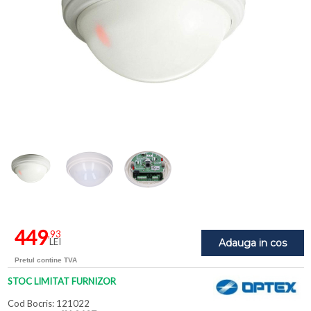
449
,93
LEI
Adauga in cos
Pretul contine TVA
STOC LIMITAT FURNIZOR
Cod Bocris: 121022