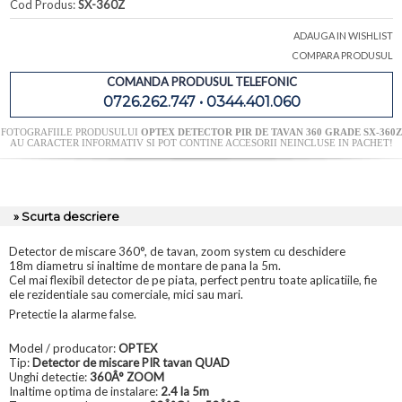
Cod Produs:
SX-360Z
ADAUGA IN WISHLIST
COMPARA PRODUSUL
COMANDA PRODUSUL TELEFONIC
0726.262.747 • 0344.401.060
FOTOGRAFIILE PRODUSULUI
OPTEX DETECTOR PIR DE TAVAN 360 GRADE SX-360Z
AU CARACTER INFORMATIV SI POT CONTINE ACCESORII NEINCLUSE IN PACHET!
» Scurta descriere
Detector de miscare 360°, de tavan, zoom system cu deschidere
18m diametru si inaltime de montare de pana la 5m.
Cel mai flexibil detector de pe piata, perfect pentru toate aplicatiile, fie
ele rezidentiale sau comerciale, mici sau mari.
Pretectie la alarme false.
Model / producator:
OPTEX
Tip:
Detector de miscare PIR tavan QUAD
Unghi detectie:
360Â° ZOOM
Inaltime optima de instalare:
2.4 la 5m