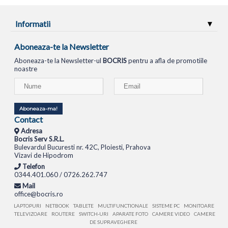
Informatii
Aboneaza-te la Newsletter
Aboneaza-te la Newsletter-ul
BOCRIS
pentru a afla de promotiile
noastre
Aboneaza-ma!
Contact
Adresa
Bocris Serv S.R.L.
Bulevardul Bucuresti nr. 42C, Ploiesti, Prahova
Vizavi de Hipodrom
Telefon
0344.401.060 / 0726.262.747
Mail
office@bocris.ro
LAPTOPURI
NETBOOK
TABLETE
MULTIFUNCTIONALE
SISTEME PC
MONITOARE
TELEVIZOARE
ROUTERE
SWITCH-URI
APARATE FOTO
CAMERE VIDEO
CAMERE
DE SUPRAVEGHERE