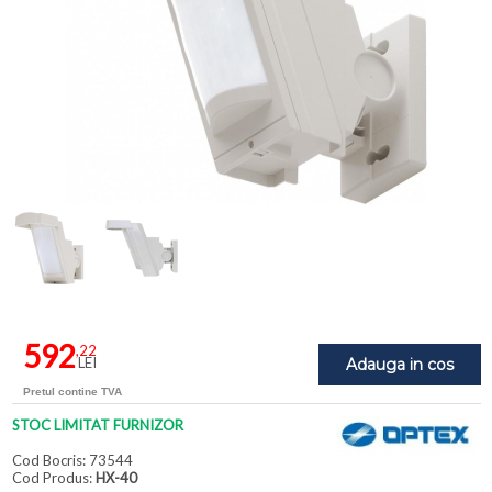
592
,22
LEI
Adauga in cos
Pretul contine TVA
STOC LIMITAT FURNIZOR
Cod Bocris: 73544
Cod Produs:
HX-40