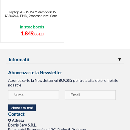
Laptop ASUS 15.6'' Vivobook 15
R1504VA, FHD, Procesor Intel Core ...
in stoc bocris
1.849
,00 LEI
Informatii
Aboneaza-te la Newsletter
Aboneaza-te la Newsletter-ul
BOCRIS
pentru a afla de promotiile
noastre
Aboneaza-ma!
Contact
Adresa
Bocris Serv S.R.L.
Bulevardul Bucuresti nr. 42C, Ploiesti, Prahova