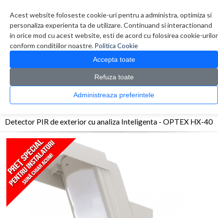
Contul meu
Creare cont
Wish List (0)
Contact
Acest website foloseste cookie-uri pentru a administra, optimiza si
personaliza experienta ta de utilizare. Continuand si interactionand
in orice mod cu acest website, esti de acord cu folosirea cookie-urilor
conform conditiilor noastre.
Politica Cookie
Accepta toate
Refuza toate
CATALOG PRODUSE
0 produs(e)
Administreaza preferintele
>
>
>
Prima Pagina
Efractie - Alarma
Detectori exterior
Detector PIR de exterior cu
analiza Inteligenta - OPTEX HX-40
Detector PIR de exterior cu analiza Inteligenta - OPTEX HX-40