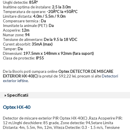
Unghi detectie:
85Â°
Inaltime optima de instalare:
2.5 la 3.0m
Temperatura de operare:
-20Â°C la +50Â°C
Limitare distanta:
4.0m / 5.5m / 9.0m
Compensare termica :
Da
Imunitate la animale (PET):
Da
Acoperire:
12m
Numar zone:
94
Tensiune de alimentare:
De la 9.5 la 18 VDC
Curent absorbit:
35mA (max)
Tamper:
Da
Dimensiuni:
197.5mm x 148mm x 92mm (fara suport)
Clasa de protectie:
IP55
De la Bocris poti cumpara online
Optex DETECTOR DE MISCARE
EXTERIOR HX-40(C)
la pretul de 592,22 lei, precum si alte
Detectori
exterior ieftine
.
» Specificatii
Optex HX-40
Detector de miscare exterior PIR Optex HX-40(C) ,Raza Acoperire PIR:
12 m,Unghi deschidere: 85 grade, Zone detectie: 94,Setare Limita
Distanta: 4m, 5.5m, 9m, 12m, Viteza Detectie: 0.3 - 1.5 m/s, Tensiune