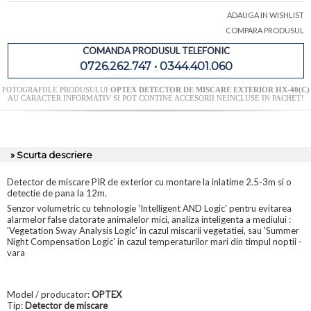
ADAUGA IN WISHLIST
COMPARA PRODUSUL
COMANDA PRODUSUL TELEFONIC
0726.262.747 • 0344.401.060
FOTOGRAFIILE PRODUSULUI
OPTEX DETECTOR DE MISCARE EXTERIOR HX-40(C)
AU CARACTER INFORMATIV SI POT CONTINE ACCESORII NEINCLUSE IN PACHET!
» Scurta descriere
Detector de miscare PIR de exterior cu montare la inlatime 2.5-3m si o
detectie de pana la 12m.
Senzor volumetric cu tehnologie 'Intelligent AND Logic' pentru evitarea
alarmelor false datorate animalelor mici, analiza inteligenta a mediului :
'Vegetation Sway Analysis Logic' in cazul miscarii vegetatiei, sau 'Summer
Night Compensation Logic' in cazul temperaturilor mari din timpul noptii -
vara
Model / producator:
OPTEX
Tip:
Detector de miscare