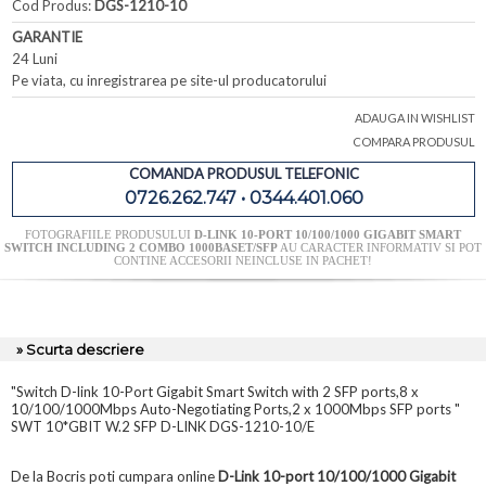
Cod Produs:
DGS-1210-10
GARANTIE
24 Luni
Pe viata, cu inregistrarea pe site-ul producatorului
ADAUGA IN WISHLIST
COMPARA PRODUSUL
COMANDA PRODUSUL TELEFONIC
0726.262.747 • 0344.401.060
FOTOGRAFIILE PRODUSULUI
D-LINK 10-PORT 10/100/1000 GIGABIT SMART
SWITCH INCLUDING 2 COMBO 1000BASET/SFP
AU CARACTER INFORMATIV SI POT
CONTINE ACCESORII NEINCLUSE IN PACHET!
» Scurta descriere
"Switch D-link 10-Port Gigabit Smart Switch with 2 SFP ports,8 x
10/100/1000Mbps Auto-Negotiating Ports,2 x 1000Mbps SFP ports "
SWT 10*GBIT W.2 SFP D-LINK DGS-1210-10/E
De la Bocris poti cumpara online
D-Link 10-port 10/100/1000 Gigabit