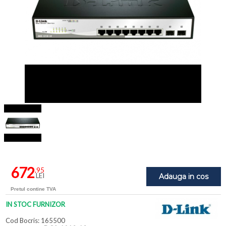
672
,95
LEI
Adauga in cos
Pretul contine TVA
IN STOC FURNIZOR
Cod Bocris: 165500