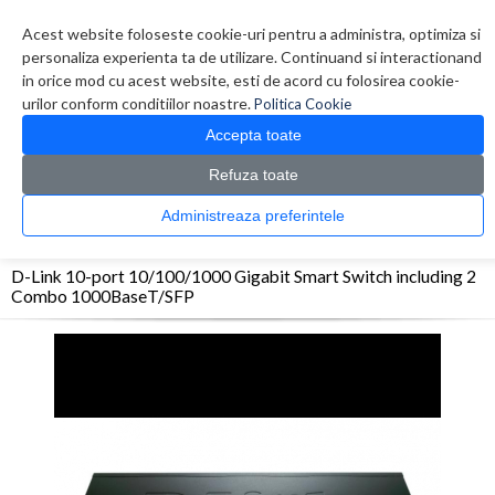
Contul meu
Creare cont
Wish List (0)
Contact
Acest website foloseste cookie-uri pentru a administra, optimiza si
personaliza experienta ta de utilizare. Continuand si interactionand
in orice mod cu acest website, esti de acord cu folosirea cookie-
urilor conform conditiilor noastre.
Politica Cookie
Accepta toate
Refuza toate
CATALOG PRODUSE
0 produs(e)
Administreaza preferintele
>
>
>
Prima Pagina
Retelistica
Switch-uri
D-Link 10-port 10/100/1000 Gigabit Smart
Switch including 2 Combo 1000BaseT/SFP
D-Link 10-port 10/100/1000 Gigabit Smart Switch including 2
Combo 1000BaseT/SFP