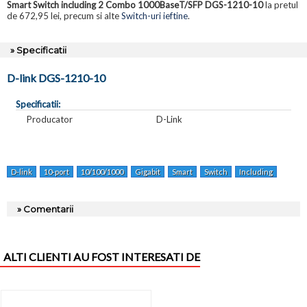
Smart Switch including 2 Combo 1000BaseT/SFP DGS-1210-10
la pretul
de 672,95 lei, precum si alte
Switch-uri ieftine
.
» Specificatii
D-link DGS-1210-10
Specificatii:
Producator
D-Link
D-link
10-port
10/100/1000
Gigabit
Smart
Switch
Including
Comb
» Comentarii
ALTI CLIENTI AU FOST INTERESATI DE