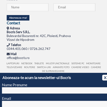
Aboneaza-ma!
Contact
Adresa
Bocris Serv S.R.L.
Bulevardul Bucuresti nr. 42C, Ploiesti, Prahova
Vizavi de Hipodrom
Telefon
0344.401.060 / 0726.262.747
Mail
office@bocris.ro
LAPTOPURI
NETBOOK
TABLETE
MULTIFUNCTIONALE
SISTEME PC
MONITOARE
TELEVIZOARE
ROUTERE
SWITCH-URI
APARATE FOTO
CAMERE VIDEO
CAMERE
DE SUPRAVEGHERE
Aboneaza-te acum la newsletter-ul Bocris
X
© 1994 - 2026 BOCRIS SERV S.R.L. | CUI: RO6260085, REG. COM.: J29/2413/1994
ANPC
Nume Prenume
Email