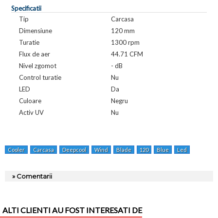
Specificatii
Tip
Carcasa
Dimensiune
120 mm
Turatie
1300 rpm
Flux de aer
44.71 CFM
Nivel zgomot
- dB
Control turatie
Nu
LED
Da
Culoare
Negru
Activ UV
Nu
Cooler
Carcasa
Deepcool
Wind
Blade
120
Blue
Led
1300rpm
» Comentarii
ALTI CLIENTI AU FOST INTERESATI DE