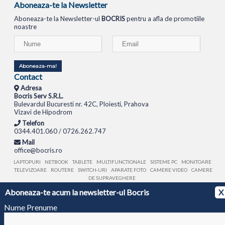
Aboneaza-te la Newsletter
Aboneaza-te la Newsletter-ul
BOCRIS
pentru a afla de promotiile
noastre
Aboneaza-ma!
Contact
Adresa
Bocris Serv S.R.L.
Bulevardul Bucuresti nr. 42C, Ploiesti, Prahova
Vizavi de Hipodrom
Telefon
0344.401.060 / 0726.262.747
Mail
office@bocris.ro
LAPTOPURI
NETBOOK
TABLETE
MULTIFUNCTIONALE
SISTEME PC
MONITOARE
TELEVIZOARE
ROUTERE
SWITCH-URI
APARATE FOTO
CAMERE VIDEO
CAMERE
DE SUPRAVEGHERE
Aboneaza-te acum la newsletter-ul Bocris
X
© 1994 - 2026 BOCRIS SERV S.R.L. | CUI: RO6260085, REG. COM.: J29/2413/1994
ANPC
Nume Prenume