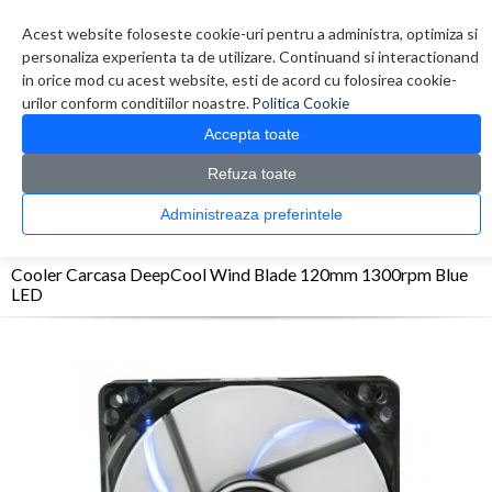
Contul meu
Creare cont
Wish List (0)
Contact
Acest website foloseste cookie-uri pentru a administra, optimiza si
personaliza experienta ta de utilizare. Continuand si interactionand
in orice mod cu acest website, esti de acord cu folosirea cookie-
urilor conform conditiilor noastre.
Politica Cookie
Accepta toate
Refuza toate
CATALOG PRODUSE
0 produs(e)
Administreaza preferintele
>
>
>
Prima Pagina
Componente PC
Ventilatoare
Cooler Carcasa DeepCool Wind Blade
120mm 1300rpm Blue LED
Cooler Carcasa DeepCool Wind Blade 120mm 1300rpm Blue
LED