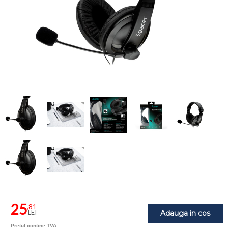
25
,81
LEI
Adauga in cos
Pretul contine TVA