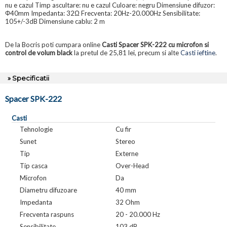
nu e cazul Timp ascultare: nu e cazul Culoare: negru Dimensiune difuzor:
Φ40mm Impedanta: 32Ω Frecventa: 20Hz-20.000Hz Sensibilitate:
105+/-3dB Dimensiune cablu: 2 m
De la Bocris poti cumpara online
Casti Spacer SPK-222 cu microfon si
control de volum black
la pretul de 25,81 lei, precum si alte
Casti ieftine
.
» Specificatii
Spacer SPK-222
Casti
Tehnologie
Cu fir
Sunet
Stereo
Tip
Externe
Tip casca
Over-Head
Microfon
Da
Diametru difuzoare
40 mm
Impedanta
32 Ohm
Frecventa raspuns
20 - 20.000 Hz
Sensibilitate
103 dB