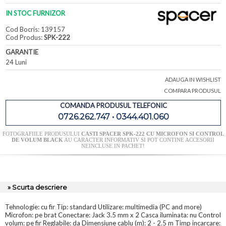
IN STOC FURNIZOR
Cod Bocris: 139157
Cod Produs:
SPK-222
GARANTIE
24 Luni
ADAUGA IN WISHLIST
COMPARA PRODUSUL
COMANDA PRODUSUL TELEFONIC
0726.262.747 • 0344.401.060
FOTOGRAFIILE PRODUSULUI
CASTI SPACER SPK-222 CU MICROFON SI CONTROL
DE VOLUM BLACK
AU CARACTER INFORMATIV SI POT CONTINE ACCESORII
NEINCLUSE IN PACHET!
» Scurta descriere
Tehnologie: cu fir Tip: standard Utilizare: multimedia (PC and more)
Microfon: pe brat Conectare: Jack 3.5 mm x 2 Casca iluminata: nu Control
volum: pe fir Reglabile: da Dimensiune cablu (m): 2 - 2.5 m Timp incarcare: