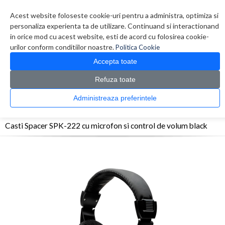
Contul meu
Creare cont
Wish List (0)
Contact
Acest website foloseste cookie-uri pentru a administra, optimiza si
personaliza experienta ta de utilizare. Continuand si interactionand
in orice mod cu acest website, esti de acord cu folosirea cookie-
urilor conform conditiilor noastre.
Politica Cookie
Accepta toate
Refuza toate
CATALOG PRODUSE
0 produs(e)
Administreaza preferintele
>
>
>
Prima Pagina
Periferice
Casti
Casti Spacer SPK-222 cu microfon si control de
volum black
Casti Spacer SPK-222 cu microfon si control de volum black