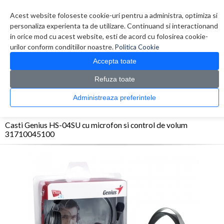
Contul meu
Creare cont
Wish List (0)
Contact
Acest website foloseste cookie-uri pentru a administra, optimiza si
personaliza experienta ta de utilizare. Continuand si interactionand
in orice mod cu acest website, esti de acord cu folosirea cookie-
urilor conform conditiilor noastre.
Politica Cookie
Accepta toate
Refuza toate
CATALOG PRODUSE
0 produs(e)
Administreaza preferintele
>
>
>
Prima Pagina
Periferice
Casti
Casti Genius HS-04SU cu microfon si control de
volum 31710045100
Casti Genius HS-04SU cu microfon si control de volum
31710045100