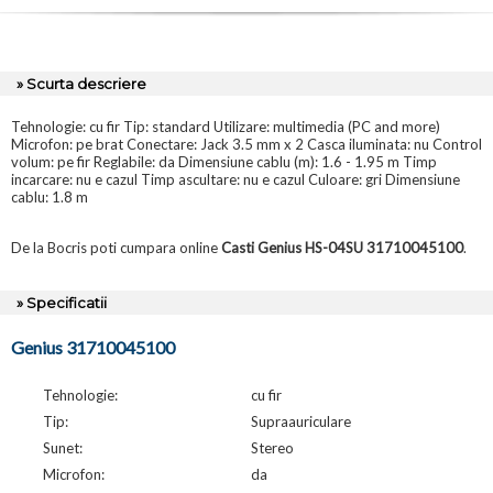
» Scurta descriere
Tehnologie: cu fir Tip: standard Utilizare: multimedia (PC and more)
Microfon: pe brat Conectare: Jack 3.5 mm x 2 Casca iluminata: nu Control
volum: pe fir Reglabile: da Dimensiune cablu (m): 1.6 - 1.95 m Timp
incarcare: nu e cazul Timp ascultare: nu e cazul Culoare: gri Dimensiune
cablu: 1.8 m
De la Bocris poti cumpara online
Casti Genius HS-04SU 31710045100
.
» Specificatii
Genius 31710045100
Tehnologie:
cu fir
Tip:
Supraauriculare
Sunet:
Stereo
Microfon:
da