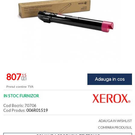
807
,15
LEI
Adauga in cos
Pretul contine TVA
IN STOC FURNIZOR
Cod Bocris: 70706
Cod Produs:
006R01519
ADAUGA IN WISHLIST
COMPARA PRODUSUL