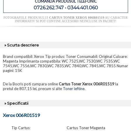
COMANDA PRODUSUL TELEFONIC
0726.262.747 • 0344.401.060
FOTOGRAFIILE PRODUSULUI
CARTUS TONER XEROX 006R01519
AU CARACTER
INFORMATIV SI POT CONTINE ACCESORII NEINCLUSE IN PACHET!
» Scurta descriere
Brand compatibil: Xerox Tip produs: Toner Consumabil: Original Culoare:
Magenta Imprimanta compatibila: WC 7525,WC 7530,WC 7535,WC
7545,WC 7556,WC 7830,WC 7835,WC 7840,WC 7845,WC 7855 Numar
pagini: 15K
De la Bocris poti cumpara online
Cartus Toner Xerox 006R01519
la
pretul de 807,15 lei, precum si alte
Toner ieftine
.
» Specificatii
Xerox 006R01519
Tip Cartus:
Cartus Toner Magenta