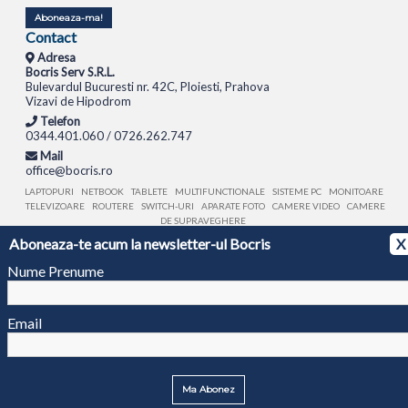
Aboneaza-ma!
Contact
Adresa
Bocris Serv S.R.L.
Bulevardul Bucuresti nr. 42C, Ploiesti, Prahova
Vizavi de Hipodrom
Telefon
0344.401.060 / 0726.262.747
Mail
office@bocris.ro
LAPTOPURI
NETBOOK
TABLETE
MULTIFUNCTIONALE
SISTEME PC
MONITOARE
TELEVIZOARE
ROUTERE
SWITCH-URI
APARATE FOTO
CAMERE VIDEO
CAMERE
DE SUPRAVEGHERE
Aboneaza-te acum la newsletter-ul Bocris
X
© 1994 - 2026 BOCRIS SERV S.R.L. | CUI: RO6260085, REG. COM.: J29/2413/1994
ANPC
Nume Prenume
Email
Ma Abonez