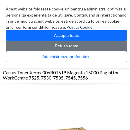
Contul meu
Creare cont
Wish List (0)
Contact
Acest website foloseste cookie-uri pentru a administra, optimiza si
personaliza experienta ta de utilizare. Continuand si interactionand
in orice mod cu acest website, esti de acord cu folosirea cookie-
urilor conform conditiilor noastre.
Politica Cookie
Accepta toate
Refuza toate
CATALOG PRODUSE
0 produs(e)
Administreaza preferintele
>
>
>
Prima Pagina
Consumabile originale
Toner
Cartus Toner Xerox 006R01519
Magenta 15000 Pagini for WorkCentre 7525, 7530, 7535, 7545, 7556
Cartus Toner Xerox 006R01519 Magenta 15000 Pagini for
WorkCentre 7525, 7530, 7535, 7545, 7556