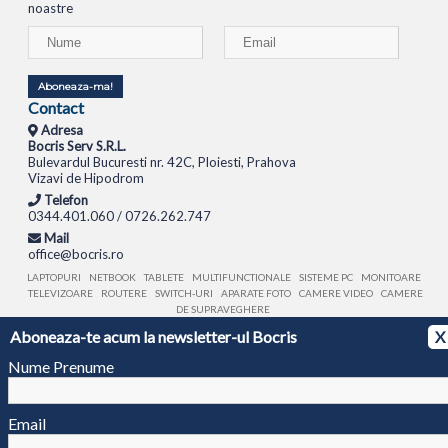
noastre
Aboneaza-ma!
Contact
Adresa
Bocris Serv S.R.L.
Bulevardul Bucuresti nr. 42C, Ploiesti, Prahova
Vizavi de Hipodrom
Telefon
0344.401.060 / 0726.262.747
Mail
office@bocris.ro
LAPTOPURI
NETBOOK
TABLETE
MULTIFUNCTIONALE
SISTEME PC
MONITOARE
TELEVIZOARE
ROUTERE
SWITCH-URI
APARATE FOTO
CAMERE VIDEO
CAMERE
DE SUPRAVEGHERE
Aboneaza-te acum la newsletter-ul Bocris
X
© 1994 - 2026 BOCRIS SERV S.R.L. | CUI: RO6260085, REG. COM.: J29/2413/1994
ANPC
Nume Prenume
Email