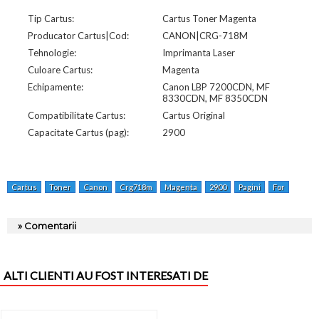
Tip Cartus:
Cartus Toner Magenta
Producator Cartus|Cod:
CANON|CRG-718M
Tehnologie:
Imprimanta Laser
Culoare Cartus:
Magenta
Echipamente:
Canon LBP 7200CDN, MF
8330CDN, MF 8350CDN
Compatibilitate Cartus:
Cartus Original
Capacitate Cartus (pag):
2900
Cartus
Toner
Canon
Crg718m
Magenta
2900
Pagini
For
Lbp
» Comentarii
ALTI CLIENTI AU FOST INTERESATI DE