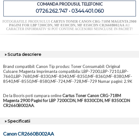
COMANDA PRODUSUL TELEFONIC
0726.262.747 • 0344.401.060
FOTOGRAFIILE PRODUSULUI
CARTUS TONER CANON CRG-718M MAGENTA 2900
PAGINI FOR LBP 7200CDN, MF 8330CDN, MF 8350CDN CR2660B002AA
AU
CARACTER INFORMATIV SI POT CONTINE ACCESORII NEINCLUSE IN PACHET!
» Scurta descriere
Brand compatibil: Canon Tip produs: Toner Consumabil: Original
Culoare: Magenta Imprimanta compatibila: LBP-7200,LBP-7210,LBP-
7660,LBP-7680,MF-8330,MF-8340,MF-8350,MF-8360,MF-8380,MF-
8540,MF-8550,MF-8580,MF-724,MF-728,MF-729 Numar pagini: 2.9K
De la Bocris poti cumpara online
Cartus Toner Canon CRG-718M
Magenta 2900 Pagini for LBP 7200CDN, MF 8330CDN, MF 8350CDN
CR2660B002AA
.
» Specificatii
Canon CR2660B002AA