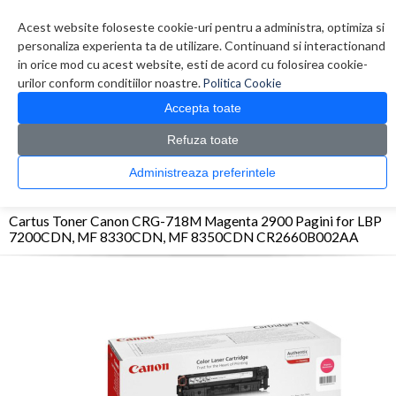
Contul meu
Creare cont
Wish List (0)
Contact
Acest website foloseste cookie-uri pentru a administra, optimiza si
personaliza experienta ta de utilizare. Continuand si interactionand
in orice mod cu acest website, esti de acord cu folosirea cookie-
urilor conform conditiilor noastre.
Politica Cookie
Accepta toate
Refuza toate
CATALOG PRODUSE
0 produs(e)
Administreaza preferintele
>
>
>
Prima Pagina
Consumabile originale
Toner
Cartus Toner Canon CRG-718M
Magenta 2900 Pagini for LBP 7200CDN, MF 8330CDN, MF 8350CDN CR2660B002AA
Cartus Toner Canon CRG-718M Magenta 2900 Pagini for LBP
7200CDN, MF 8330CDN, MF 8350CDN CR2660B002AA