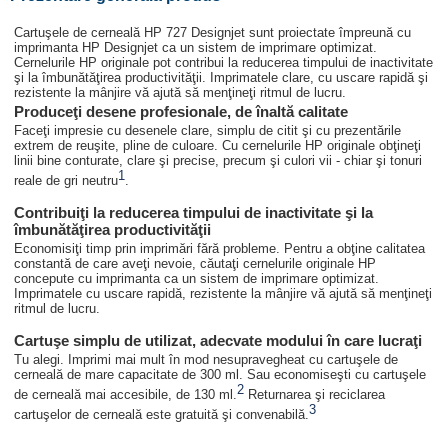
Cartuşele de cerneală HP 727 Designjet sunt proiectate împreună cu
imprimanta HP Designjet ca un sistem de imprimare optimizat.
Cernelurile HP originale pot contribui la reducerea timpului de inactivitate
şi la îmbunătăţirea productivităţii. Imprimatele clare, cu uscare rapidă şi
rezistente la mânjire vă ajută să menţineţi ritmul de lucru.
Produceţi desene profesionale, de înaltă calitate
Faceţi impresie cu desenele clare, simplu de citit şi cu prezentările
extrem de reuşite, pline de culoare. Cu cernelurile HP originale obţineţi
linii bine conturate, clare şi precise, precum şi culori vii - chiar şi tonuri
1
reale de gri neutru
.
Contribuiţi la reducerea timpului de inactivitate şi la
îmbunătăţirea productivităţii
Economisiţi timp prin imprimări fără probleme. Pentru a obţine calitatea
constantă de care aveţi nevoie, căutaţi cernelurile originale HP
concepute cu imprimanta ca un sistem de imprimare optimizat.
Imprimatele cu uscare rapidă, rezistente la mânjire vă ajută să menţineţi
ritmul de lucru.
Cartuşe simplu de utilizat, adecvate modului în care lucraţi
Tu alegi. Imprimi mai mult în mod nesupravegheat cu cartuşele de
cerneală de mare capacitate de 300 ml. Sau economiseşti cu cartuşele
2
de cerneală mai accesibile, de 130 ml.
Returnarea şi reciclarea
3
cartuşelor de cerneală este gratuită şi convenabilă.