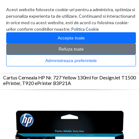
Contul meu
Creare cont
Wish List (0)
Contact
Acest website foloseste cookie-uri pentru a administra, optimiza si
personaliza experienta ta de utilizare. Continuand si interactionand
in orice mod cu acest website, esti de acord cu folosirea cookie-
urilor conform conditiilor noastre.
Politica Cookie
Accepta toate
Refuza toate
CATALOG PRODUSE
0 produs(e)
Administreaza preferintele
>
>
>
Prima Pagina
Consumabile originale
Inkjet
Cartus Cerneala HP Nr. 727 Yellow
130ml for DesignJet T1500 ePrinter, T920 ePrinter B3P21A
Cartus Cerneala HP Nr. 727 Yellow 130ml for DesignJet T1500
ePrinter, T920 ePrinter B3P21A