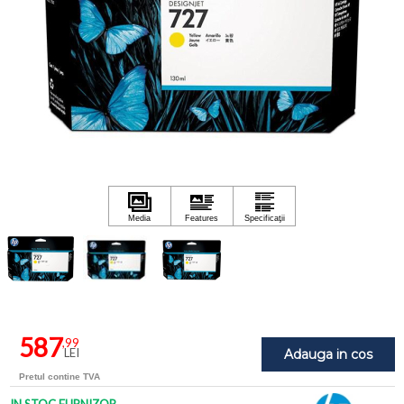
587
,99
LEI
Adauga in cos
Pretul contine TVA