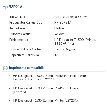
Hp B3P21A
Tip Cartus:
Cartus Cerneala Yellow
Producator Cartus|Cod:
HP|B3P21A
Tehnologie:
Plotter
Culoare Cartus:
Yellow
Echipamente:
HP DesignJet T1500 ePrinter,
T920 ePrinter
Compatibilitate Cartus:
Cartus Original
Capacitate Cartus (ml):
130
Imprimante compatibile
HP DesignJet T1530 914-mm PostScript Printer with
Encrypted Hard Disk (L2Y24B)
HP DesignJet T1530 914-mm PostScript Printer
(L2Y24A)
HP DesignJet T1530 914-mm Printer (L2Y23A)