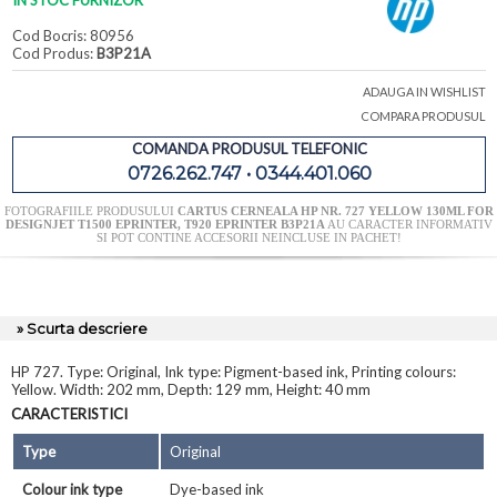
IN STOC FURNIZOR
Cod Bocris: 80956
Cod Produs:
B3P21A
ADAUGA IN WISHLIST
COMPARA PRODUSUL
COMANDA PRODUSUL TELEFONIC
0726.262.747 • 0344.401.060
FOTOGRAFIILE PRODUSULUI
CARTUS CERNEALA HP NR. 727 YELLOW 130ML FOR
DESIGNJET T1500 EPRINTER, T920 EPRINTER B3P21A
AU CARACTER INFORMATIV
SI POT CONTINE ACCESORII NEINCLUSE IN PACHET!
» Scurta descriere
HP 727. Type: Original, Ink type: Pigment-based ink, Printing colours:
Yellow. Width: 202 mm, Depth: 129 mm, Height: 40 mm
CARACTERISTICI
Type
Original
Colour ink type
Dye-based ink