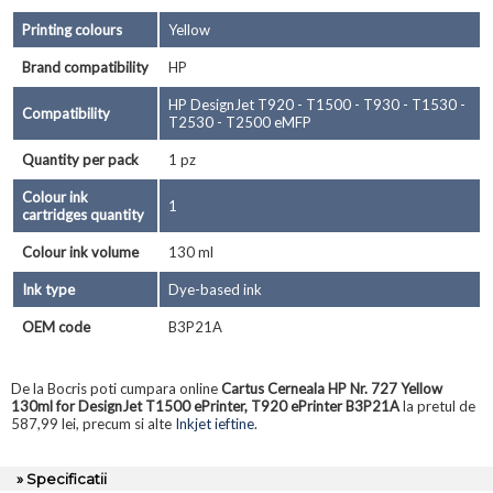
Printing colours
Yellow
Brand compatibility
HP
HP DesignJet T920 - T1500 - T930 - T1530 -
Compatibility
T2530 - T2500 eMFP
Quantity per pack
1 pz
Colour ink
1
cartridges quantity
Colour ink volume
130 ml
Ink type
Dye-based ink
OEM code
B3P21A
De la Bocris poti cumpara online
Cartus Cerneala HP Nr. 727 Yellow
130ml for DesignJet T1500 ePrinter, T920 ePrinter B3P21A
la pretul de
587,99 lei, precum si alte
Inkjet ieftine
.
» Specificatii