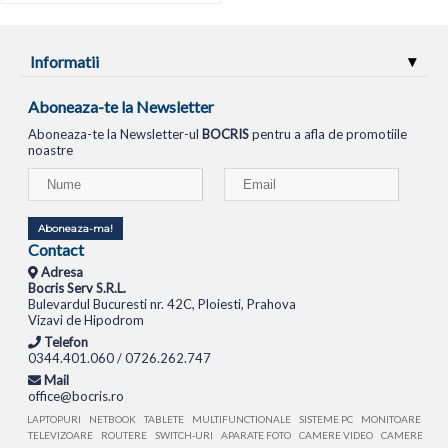
Informatii
Aboneaza-te la Newsletter
Aboneaza-te la Newsletter-ul
BOCRIS
pentru a afla de promotiile
noastre
Aboneaza-ma!
Contact
Adresa
Bocris Serv S.R.L.
Bulevardul Bucuresti nr. 42C, Ploiesti, Prahova
Vizavi de Hipodrom
Telefon
0344.401.060 / 0726.262.747
Mail
office@bocris.ro
LAPTOPURI
NETBOOK
TABLETE
MULTIFUNCTIONALE
SISTEME PC
MONITOARE
TELEVIZOARE
ROUTERE
SWITCH-URI
APARATE FOTO
CAMERE VIDEO
CAMERE