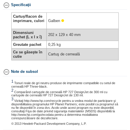
Specificaţii
Cartuș/flacon de
imprimare, culori
Galben
Dimensiuni
202 x 129 x 40 mm
pachet (L x I x î)
Greutate pachet
0,25 kg
Ce se găseşte în
Cartuş de cerneală
cutie
Note de subsol
1
Tonuri reale de gri neutru produse de imprimante compatibile cu setul de
cerneală HP Three-black.
2
Comparând cartuşele de cerneală HP 727 DesignJet de 300 ml cu
cartuşele de cerneală HP 727 DesignJet de 130 ml.
3
Vizitaţi http://www.hp.com/recycle pentru a vedea modul de participare şi
disponibilitatea programului HP Planet Partners; este posibil ca programul să
nu fie disponibil în zona dvs. Acolo unde acest program nu este disponibil,
consultaţi Fişa de date privind siguranţa materialelor (MSDS) disponibilă la
http://www.hp.com/go/ecodata pentru a determina modalitatea
corespunzătoare de dezafectare.
© 2013 Hewlett-Packard Development Company, L.P.