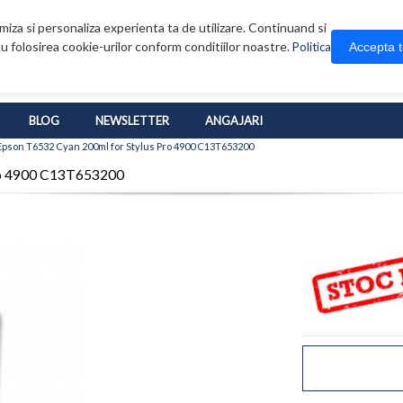
iza si personaliza experienta ta de utilizare. Continuand si
u folosirea cookie-urilor conform conditiilor noastre.
Accepta 
Politica
BLOG
NEWSLETTER
ANGAJARI
pson T6532 Cyan 200ml for Stylus Pro 4900 C13T653200
Pro 4900 C13T653200