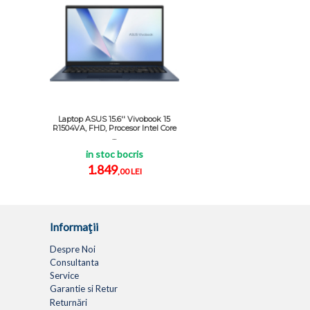
Laptop ASUS 15.6'' Vivobook 15
R1504VA, FHD, Procesor Intel Core
...
in stoc bocris
1.849
,00 LEI
Informaţii
Despre Noi
Consultanta
Service
Garantie si Retur
Returnări