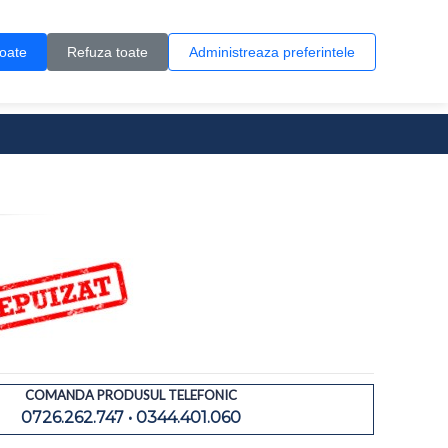
Contul meu
Creare cont
Wish List (0)
Contact
toate
Refuza toate
Administreaza preferintele
0 produs(e)
COMANDA PRODUSUL TELEFONIC
0726.262.747 • 0344.401.060