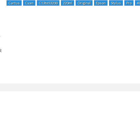
Cartus
Cyan
C13t653200
220ml
Original
Epson
Stylus
Pro
4
s
R