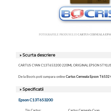
FOTOGRAFIILE PRODUSULUI
CARTUS CERNEALA EPSO
» Scurta descriere
CARTUS CYAN C13T653200 220ML ORIGINAL EPSON STYLUS
De la Bocris poti cumpara online
Cartus Cerneala Epson T6532
» Specificatii
Epson C13T653200
Tip Cartus:
Cartus Cerneala Cyan