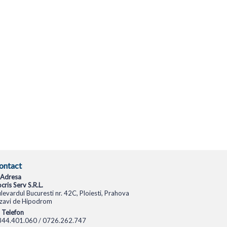
ontact
Adresa
cris Serv S.R.L.
levardul Bucuresti nr. 42C, Ploiesti, Prahova
zavi de Hipodrom
Telefon
344.401.060 / 0726.262.747