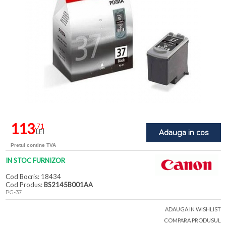
113
,71
LEI
Adauga in cos
Pretul contine TVA
IN STOC FURNIZOR
Cod Bocris: 18434
Cod Produs:
BS2145B001AA
PG-37
ADAUGA IN WISHLIST
COMPARA PRODUSUL