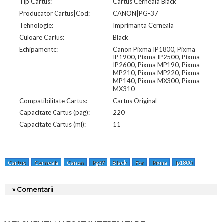
Tip Cartus:
Cartus Cerneala Black
Producator Cartus|Cod:
CANON|PG-37
Tehnologie:
Imprimanta Cerneala
Culoare Cartus:
Black
Echipamente:
Canon Pixma IP1800, Pixma
IP1900, Pixma IP2500, Pixma
IP2600, Pixma MP190, Pixma
MP210, Pixma MP220, Pixma
MP140, Pixma MX300, Pixma
MX310
Compatibilitate Cartus:
Cartus Original
Capacitate Cartus (pag):
220
Capacitate Cartus (ml):
11
Cartus
Cerneala
Canon
Pg37
Black
For
Pixma
Ip1800
2500
» Comentarii