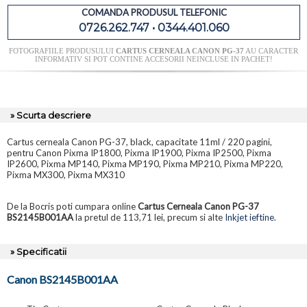
COMANDA PRODUSUL TELEFONIC
0726.262.747 • 0344.401.060
FOTOGRAFIILE PRODUSULUI
CARTUS CERNEALA CANON PG-37
AU CARACTER
INFORMATIV SI POT CONTINE ACCESORII NEINCLUSE IN PACHET!
» Scurta descriere
Cartus cerneala Canon PG-37, black, capacitate 11ml / 220 pagini,
pentru Canon Pixma IP1800, Pixma IP1900, Pixma IP2500, Pixma
IP2600, Pixma MP140, Pixma MP190, Pixma MP210, Pixma MP220,
Pixma MX300, Pixma MX310
De la Bocris poti cumpara online
Cartus Cerneala Canon PG-37
BS2145B001AA
la pretul de 113,71 lei, precum si alte
Inkjet ieftine
.
» Specificatii
Canon BS2145B001AA