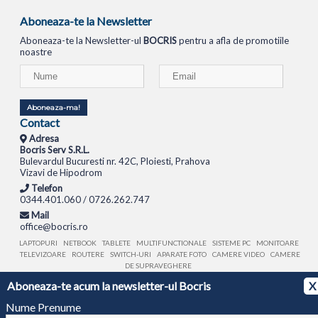
Aboneaza-te la Newsletter
Aboneaza-te la Newsletter-ul
BOCRIS
pentru a afla de promotiile
noastre
Aboneaza-ma!
Contact
Adresa
Bocris Serv S.R.L.
Bulevardul Bucuresti nr. 42C, Ploiesti, Prahova
Vizavi de Hipodrom
Telefon
0344.401.060 / 0726.262.747
Mail
office@bocris.ro
LAPTOPURI
NETBOOK
TABLETE
MULTIFUNCTIONALE
SISTEME PC
MONITOARE
TELEVIZOARE
ROUTERE
SWITCH-URI
APARATE FOTO
CAMERE VIDEO
CAMERE
DE SUPRAVEGHERE
Aboneaza-te acum la newsletter-ul Bocris
X
© 1994 - 2026 BOCRIS SERV S.R.L. | CUI: RO6260085, REG. COM.: J29/2413/1994
ANPC
Nume Prenume