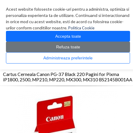
Contul meu
Creare cont
Wish List (0)
Contact
Acest website foloseste cookie-uri pentru a administra, optimiza si
personaliza experienta ta de utilizare. Continuand si interactionand
in orice mod cu acest website, esti de acord cu folosirea cookie-
urilor conform conditiilor noastre.
Politica Cookie
Accepta toate
Refuza toate
CATALOG PRODUSE
0 produs(e)
Administreaza preferintele
>
>
>
Prima Pagina
Consumabile originale
Inkjet
Cartus Cerneala Canon PG-37 Black
220 Pagini for Pixma iP1800, 2500, MP210, MP220, MX300, MX310 BS2145B001AA
Cartus Cerneala Canon PG-37 Black 220 Pagini for Pixma
iP1800, 2500, MP210, MP220, MX300, MX310 BS2145B001AA