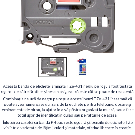
Această bandă de etichete laminată TZe-431 negru pe roșu a fost testată
riguros de către Brother și ne-am asigurat că este cât se poate de rezistentă.
Combinația neutră de negru pe roșu a acestei benzi TZe-431 înseamnă că
poate avea numeroase utilizări, de la etichete pentru telefoane, dosare și
echipamente de birou, la ajutor în a vă păstra organizat la muncă, sau a face
totul ușor de identificat în dulap sau pe rafturile de acasă.
Înlocuirea casetei cu bandă P-touch este ușoară și, benzile de etichete TZe
vin într-o varietate de lățimi, culori și materiale, oferind liberate în creație.