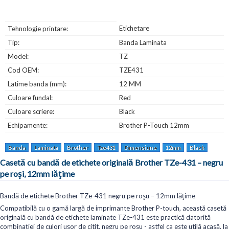
Etichetare
Tehnologie printare:
Tip:
Banda Laminata
Model:
TZ
Cod OEM:
TZE431
Latime banda (mm):
12 MM
Culoare fundal:
Red
Culoare scriere:
Black
Echipamente:
Brother P-Touch 12mm
Banda
Laminata
Brother
Tze431
Dimensiune
12mm
Black
Casetă cu bandă de etichete originală Brother TZe-431 – negru
pe roși, 12mm lățime
Bandă de etichete Brother TZe-431 negru pe roșu – 12mm lățime
Compatibilă cu o gamă largă de imprimante Brother P-touch, această casetă
originală cu bandă de etichete laminate TZe-431 este practică datorită
combinației de culori ușor de citit, negru pe roșu - astfel ca este utilă acasă, la