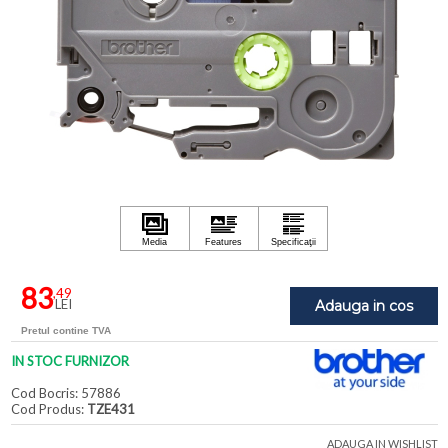
83
,49
LEI
Adauga in cos
Pretul contine TVA
IN STOC FURNIZOR
Cod Bocris: 57886
Cod Produs:
TZE431
ADAUGA IN WISHLIST