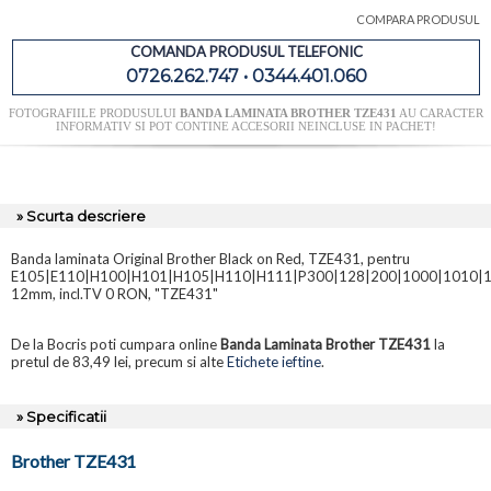
COMPARA PRODUSUL
COMANDA PRODUSUL TELEFONIC
0726.262.747 • 0344.401.060
FOTOGRAFIILE PRODUSULUI
BANDA LAMINATA BROTHER TZE431
AU CARACTER
INFORMATIV SI POT CONTINE ACCESORII NEINCLUSE IN PACHET!
» Scurta descriere
Banda laminata Original Brother Black on Red, TZE431, pentru
E105|E110|H100|H101|H105|H110|H111|P300|128|200|1000|1010|1
12mm, incl.TV 0 RON, "TZE431"
De la Bocris poti cumpara online
Banda Laminata Brother TZE431
la
pretul de 83,49 lei, precum si alte
Etichete ieftine
.
» Specificatii
Brother TZE431