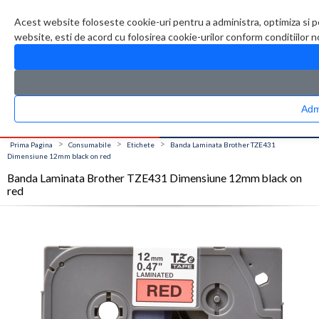
Contul meu
Creare cont
Wish List (0)
Contact
Acest website foloseste cookie-uri pentru a administra, optimiza si p
website, esti de acord cu folosirea cookie-urilor conform conditiilor 
CATALOG PRODUSE
0 produs(e)
>
>
>
Prima Pagina
Consumabile
Etichete
Banda Laminata Brother TZE431
Dimensiune 12mm black on red
Banda Laminata Brother TZE431 Dimensiune 12mm black on
red