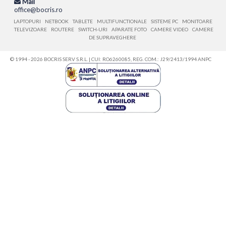
Mail
office@bocris.ro
LAPTOPURI
NETBOOK
TABLETE
MULTIFUNCTIONALE
SISTEME PC
MONITOARE
TELEVIZOARE
ROUTERE
SWITCH-URI
APARATE FOTO
CAMERE VIDEO
CAMERE
DE SUPRAVEGHERE
© 1994 - 2026 BOCRIS SERV S.R.L. | CUI: RO6260085, REG. COM.: J29/2413/1994
ANPC