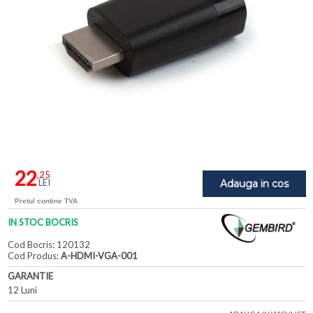
22
,25
LEI
Adauga in cos
Pretul contine TVA
IN STOC BOCRIS
Cod Bocris: 120132
Cod Produs:
A-HDMI-VGA-001
GARANTIE
12 Luni