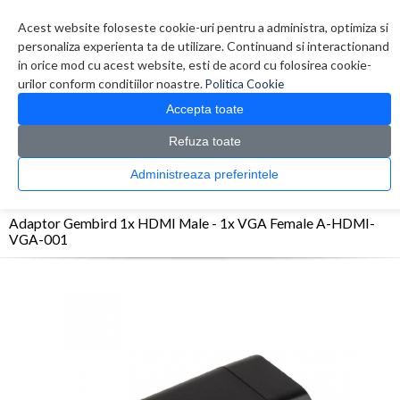
Contul meu
Creare cont
Wish List (0)
Contact
Acest website foloseste cookie-uri pentru a administra, optimiza si
personaliza experienta ta de utilizare. Continuand si interactionand
in orice mod cu acest website, esti de acord cu folosirea cookie-
urilor conform conditiilor noastre.
Politica Cookie
Accepta toate
Refuza toate
CATALOG PRODUSE
0 produs(e)
Administreaza preferintele
>
>
>
Prima Pagina
Monitoare & Televizoare
Accesorii Monitoare / Televizoare
Adaptor Gembird 1x HDMI Male - 1x VGA Female A-HDMI-VGA-001
Adaptor Gembird 1x HDMI Male - 1x VGA Female A-HDMI-
VGA-001