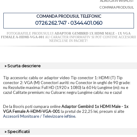
ADAUGA IN WISHLIST
COMPARA PRODUSUL
COMANDA PRODUSUL TELEFONIC
0726.262.747 • 0344.401.060
FOTOGRAFIILE PRODUSULUI
ADAPTOR GEMBIRD 1X HDMI MALE - 1X VGA
FEMALE A-HDMI-VGA-001
AU CARACTER INFORMATIV SI POT CONTINE ACCESORII
NEINCLUSE IN PACHET!
» Scurta descriere
Tip accesoriu: cablu or adaptor video Tip conector 1: HDMI (T) Tip
conector 2: VGA (M) Conectori auriti: nu Conector in unghi de 90 grade:
nu Rezolutie maxima: Full HD (1920 x 1080) la 60 Hz Lungime (m): nu e
cazul Calitate premium: nu Culoare: negru Lungime cablu: nu e cazul
De la Bocris poti cumpara online
Adaptor Gembird 1x HDMI Male - 1x
VGA Female A-HDMI-VGA-001
la pretul de 22,25 lei, precum si alte
Accesorii Monitoare / Televizoare ieftine
.
» Specificatii