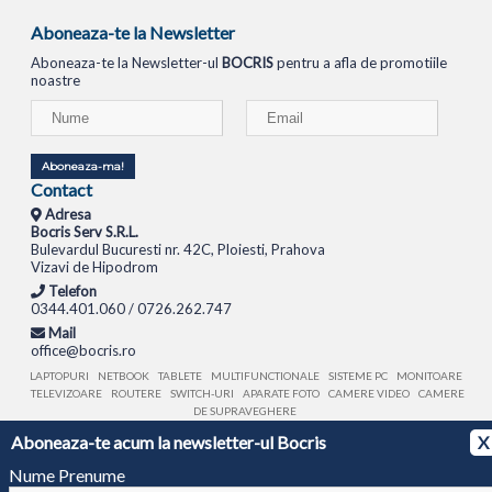
Aboneaza-te la Newsletter
Aboneaza-te la Newsletter-ul
BOCRIS
pentru a afla de promotiile
noastre
Aboneaza-ma!
Contact
Adresa
Bocris Serv S.R.L.
Bulevardul Bucuresti nr. 42C, Ploiesti, Prahova
Vizavi de Hipodrom
Telefon
0344.401.060 / 0726.262.747
Mail
office@bocris.ro
LAPTOPURI
NETBOOK
TABLETE
MULTIFUNCTIONALE
SISTEME PC
MONITOARE
TELEVIZOARE
ROUTERE
SWITCH-URI
APARATE FOTO
CAMERE VIDEO
CAMERE
DE SUPRAVEGHERE
Aboneaza-te acum la newsletter-ul Bocris
X
© 1994 - 2026 BOCRIS SERV S.R.L. | CUI: RO6260085, REG. COM.: J29/2413/1994
ANPC
Nume Prenume