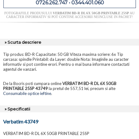
0726.262.747 • 0344.401.060
FOTOGRAFIILE PRODUSULUI
VERBATIM BD-R DL 6X 50GB PRINTABLE 25SP
AU
CARACTER INFORMATIV SI POT CONTINE ACCESORII NEINCLUSE IN PACHET!
» Scurta descriere
Tip produs: BD-R Capacitate: 50 GB Viteza maxima scriere: 6x Tip
carcasa: spindle Printabil: da Layer: double Nota: Imaginile au caracter
informativ si pot contine erori. Pentru o mai buna informare contactati
agentul de vanzari.
De la Bocris poti cumpara online
VERBATIM BD-R DL 6X 50GB
PRINTABLE 25SP 43749
la pretul de 557,51 lei, precum si alte
Consumabile optice ieftine
.
» Specificatii
Verbatim 43749
VERBATIM BD-R DL 6X 50GB PRINTABLE 25SP