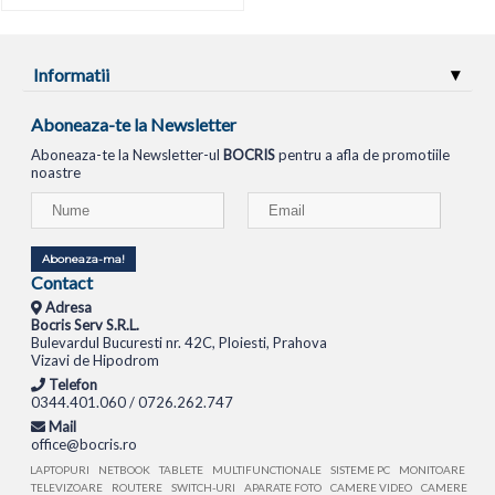
Informatii
Aboneaza-te la Newsletter
Aboneaza-te la Newsletter-ul
BOCRIS
pentru a afla de promotiile
noastre
Aboneaza-ma!
Contact
Adresa
Bocris Serv S.R.L.
Bulevardul Bucuresti nr. 42C, Ploiesti, Prahova
Vizavi de Hipodrom
Telefon
0344.401.060 / 0726.262.747
Mail
office@bocris.ro
LAPTOPURI
NETBOOK
TABLETE
MULTIFUNCTIONALE
SISTEME PC
MONITOARE
TELEVIZOARE
ROUTERE
SWITCH-URI
APARATE FOTO
CAMERE VIDEO
CAMERE