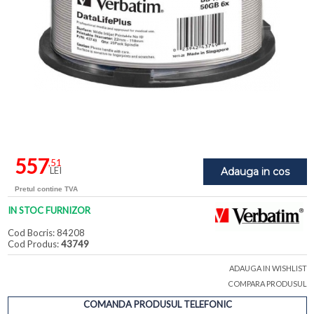
557
,51
LEI
Adauga in cos
Pretul contine TVA
IN STOC FURNIZOR
Cod Bocris: 84208
Cod Produs:
43749
ADAUGA IN WISHLIST
COMPARA PRODUSUL
COMANDA PRODUSUL TELEFONIC