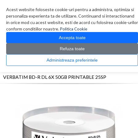
Contul meu
Creare cont
Wish List (0)
Contact
Acest website foloseste cookie-uri pentru a administra, optimiza si
personaliza experienta ta de utilizare. Continuand si interactionand
in orice mod cu acest website, esti de acord cu folosirea cookie-urilor
conform conditiilor noastre.
Politica Cookie
Accepta toate
Refuza toate
CATALOG PRODUSE
0 produs(e)
Administreaza preferintele
>
>
>
Prima Pagina
Diverse
Consumabile optice
VERBATIM BD-R DL 6X 50GB
PRINTABLE 25SP
VERBATIM BD-R DL 6X 50GB PRINTABLE 25SP