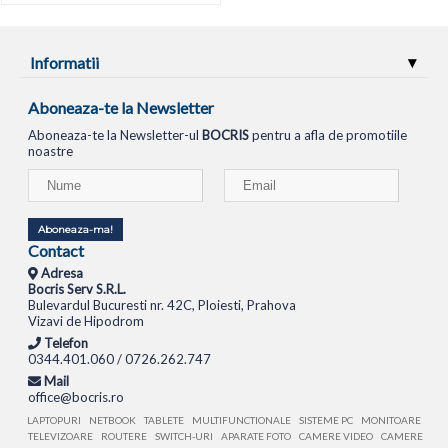
Informatii
Aboneaza-te la Newsletter
Aboneaza-te la Newsletter-ul
BOCRIS
pentru a afla de promotiile
noastre
Aboneaza-ma!
Contact
Adresa
Bocris Serv S.R.L.
Bulevardul Bucuresti nr. 42C, Ploiesti, Prahova
Vizavi de Hipodrom
Telefon
0344.401.060 / 0726.262.747
Mail
office@bocris.ro
LAPTOPURI
NETBOOK
TABLETE
MULTIFUNCTIONALE
SISTEME PC
MONITOARE
TELEVIZOARE
ROUTERE
SWITCH-URI
APARATE FOTO
CAMERE VIDEO
CAMERE