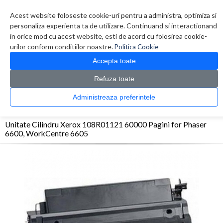
Contul meu
Creare cont
Wish List (0)
Contact
Acest website foloseste cookie-uri pentru a administra, optimiza si
personaliza experienta ta de utilizare. Continuand si interactionand
in orice mod cu acest website, esti de acord cu folosirea cookie-
urilor conform conditiilor noastre.
Politica Cookie
Accepta toate
Refuza toate
CATALOG PRODUSE
0 produs(e)
Administreaza preferintele
>
>
>
Prima Pagina
Consumabile originale
OPC/Drum/Printhead
Unitate Cilindru
Xerox 108R01121 60000 Pagini for Phaser 6600, WorkCentre 6605
Unitate Cilindru Xerox 108R01121 60000 Pagini for Phaser
6600, WorkCentre 6605