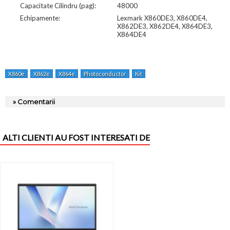
Capacitate Cilindru (pag):
48000
Echipamente:
Lexmark X860DE3, X860DE4,
X862DE3, X862DE4, X864DE3,
X864DE4
X860e
X862e
X864e
Photoconductor
Kit
» Comentarii
ALTI CLIENTI AU FOST INTERESATI DE