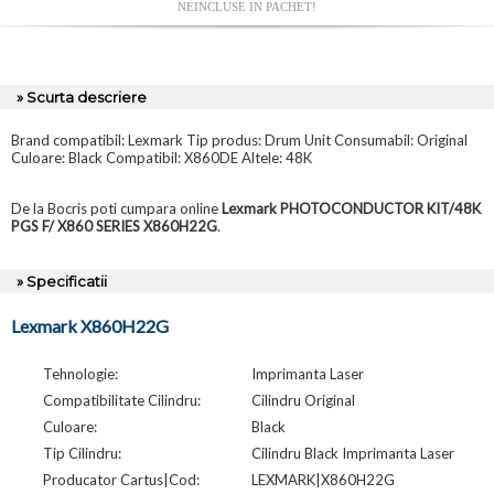
NEINCLUSE IN PACHET!
» Scurta descriere
Brand compatibil: Lexmark Tip produs: Drum Unit Consumabil: Original
Culoare: Black Compatibil: X860DE Altele: 48K
De la Bocris poti cumpara online
Lexmark PHOTOCONDUCTOR KIT/48K
PGS F/ X860 SERIES X860H22G
.
» Specificatii
Lexmark X860H22G
Tehnologie:
Imprimanta Laser
Compatibilitate Cilindru:
Cilindru Original
Culoare:
Black
Tip Cilindru:
Cilindru Black Imprimanta Laser
Producator Cartus|Cod:
LEXMARK|X860H22G