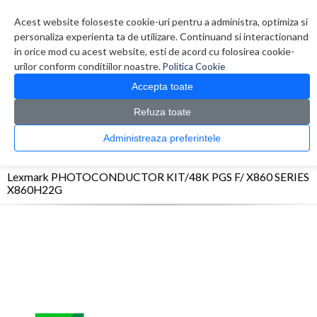
Contul meu
Creare cont
Wish List (0)
Contact
Acest website foloseste cookie-uri pentru a administra, optimiza si
personaliza experienta ta de utilizare. Continuand si interactionand
in orice mod cu acest website, esti de acord cu folosirea cookie-
urilor conform conditiilor noastre.
Politica Cookie
Accepta toate
Refuza toate
CATALOG PRODUSE
0 produs(e)
Administreaza preferintele
>
>
>
Prima Pagina
Consumabile originale
OPC/Drum/Printhead
Lexmark
PHOTOCONDUCTOR KIT/48K PGS F/ X860 SERIES X860H22G
Lexmark PHOTOCONDUCTOR KIT/48K PGS F/ X860 SERIES
X860H22G