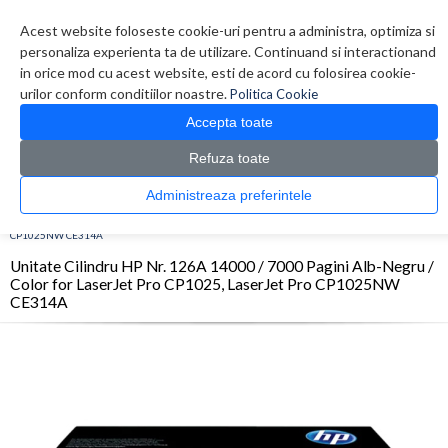
Contul meu
Creare cont
Wish List (0)
Contact
Acest website foloseste cookie-uri pentru a administra, optimiza si
personaliza experienta ta de utilizare. Continuand si interactionand
in orice mod cu acest website, esti de acord cu folosirea cookie-
urilor conform conditiilor noastre.
Politica Cookie
Accepta toate
Refuza toate
CATALOG PRODUSE
0 produs(e)
Administreaza preferintele
>
>
>
Prima Pagina
Consumabile originale
OPC/Drum/Printhead
Unitate Cilindru HP
Nr. 126A 14000 / 7000 Pagini Alb-Negru / Color for LaserJet Pro CP1025, LaserJet Pro
CP1025NW CE314A
Unitate Cilindru HP Nr. 126A 14000 / 7000 Pagini Alb-Negru /
Color for LaserJet Pro CP1025, LaserJet Pro CP1025NW
CE314A