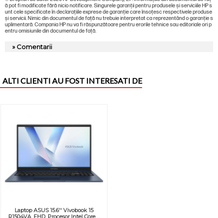
ă pot fi modificate fără nicio notificare. Singurele garanții pentru produsele și serviciile HP s
unt cele specificate în declarațiile exprese de garanție care însoțesc respectivele produse
și servicii. Nimic din documentul de față nu trebuie interpretat ca reprezentând o garanție s
uplimentară. Compania HP nu va fi răspunzătoare pentru erorile tehnice sau editoriale ori p
entru omisiunile din documentul de față.
» Comentarii
ALTI CLIENTI AU FOST INTERESATI DE
Laptop ASUS 15.6'' Vivobook 15
R1504VA, FHD, Procesor Intel Core ...