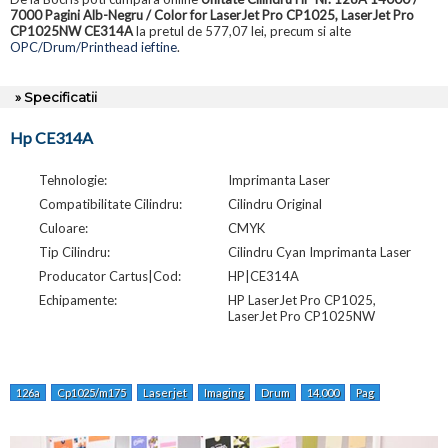
7000 Pagini Alb-Negru / Color for LaserJet Pro CP1025, LaserJet Pro
CP1025NW CE314A
la pretul de 577,07 lei, precum si alte
OPC/Drum/Printhead ieftine
.
» Specificatii
Hp CE314A
Tehnologie:
Imprimanta Laser
Compatibilitate Cilindru:
Cilindru Original
Culoare:
CMYK
Tip Cilindru:
Cilindru Cyan Imprimanta Laser
Producator Cartus|Cod:
HP|CE314A
Echipamente:
HP LaserJet Pro CP1025,
LaserJet Pro CP1025NW
126a
Cp1025/m175
Laserjet
Imaging
Drum
14.000
Pag
Black
7.