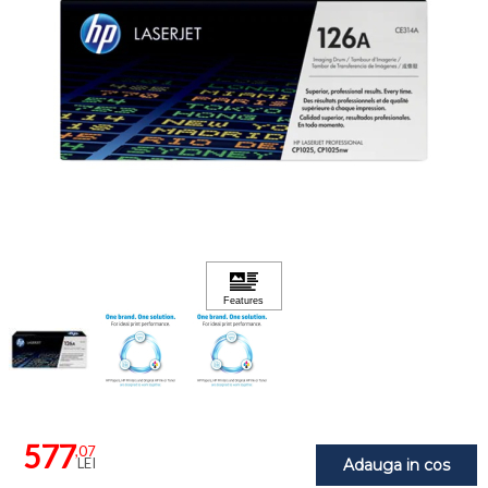
577
,07
LEI
Adauga in cos