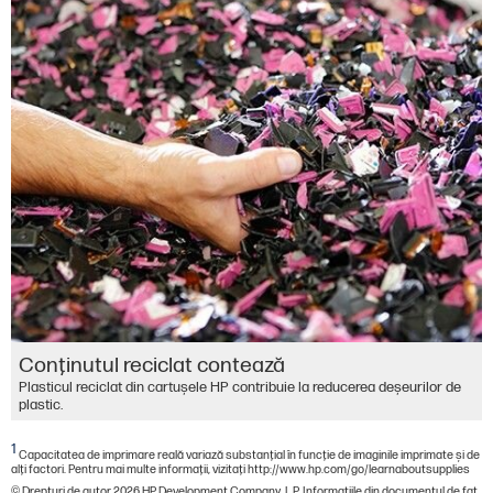
Conţinutul reciclat contează
Plasticul reciclat din cartușele HP contribuie la reducerea deșeurilor de
plastic.
1
Capacitatea de imprimare reală variază substanţial în funcţie de imaginile imprimate şi de
alţi factori. Pentru mai multe informaţii, vizitaţi http://www.hp.com/go/learnaboutsupplies
© Drepturi de autor 2026 HP Development Company, L.P. Informațiile din documentul de faț