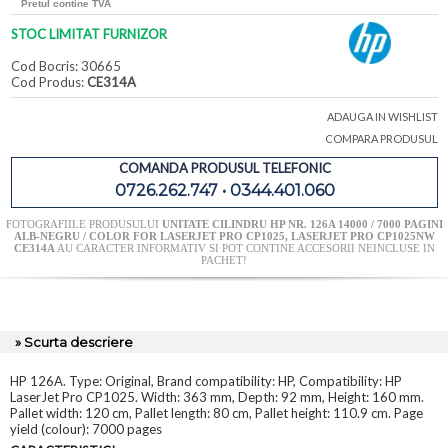
Pretul contine TVA
STOC LIMITAT FURNIZOR
Cod Bocris: 30665
Cod Produs:
CE314A
ADAUGA IN WISHLIST
COMPARA PRODUSUL
COMANDA PRODUSUL TELEFONIC
0726.262.747 • 0344.401.060
FOTOGRAFIILE PRODUSULUI
UNITATE CILINDRU HP NR. 126A 14000 / 7000 PAGINI
ALB-NEGRU / COLOR FOR LASERJET PRO CP1025, LASERJET PRO CP1025NW
CE314A
AU CARACTER INFORMATIV SI POT CONTINE ACCESORII NEINCLUSE IN
PACHET!
» Scurta descriere
HP 126A. Type: Original, Brand compatibility: HP, Compatibility: HP
LaserJet Pro CP1025. Width: 363 mm, Depth: 92 mm, Height: 160 mm.
Pallet width: 120 cm, Pallet length: 80 cm, Pallet height: 110.9 cm. Page
yield (colour): 7000 pages