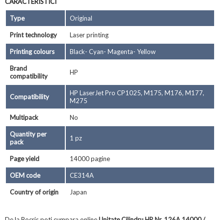
CARACTERISTICI
Type
Original
Print technology
Laser printing
Printing colours
Black- Cyan- Magenta- Yellow
Brand
HP
compatibility
HP LaserJet Pro CP1025, M175, M176, M177,
Compatibility
M275
Multipack
No
Quantity per
1 pz
pack
Page yield
14000 pagine
OEM code
CE314A
Country of origin
Japan
De la Bocris poti cumpara online
Unitate Cilindru HP Nr. 126A 14000 /