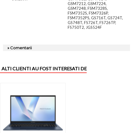
GSM7212, GSM7224,
GSM7248, FSM7328S,
FSM7352S, FSM7326P,
FSM7352PS, GS716T, GS724T,
GS748T, FS726T, FS726TP,
FS750T2, JGS524F
» Comentarii
ALTI CLIENTI AU FOST INTERESATI DE