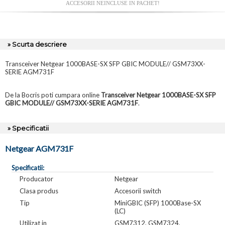
ACCESORII NEINCLUSE IN PACHET!
» Scurta descriere
Transceiver Netgear 1000BASE-SX SFP GBIC MODULE// GSM73XX-
SERIE AGM731F
De la Bocris poti cumpara online
Transceiver Netgear 1000BASE-SX SFP
GBIC MODULE// GSM73XX-SERIE AGM731F
.
» Specificatii
Netgear AGM731F
Specificatii:
Producator
Netgear
Clasa produs
Accesorii switch
Tip
MiniGBIC (SFP) 1000Base-SX
(LC)
Utilizat in
GSM7312, GSM7324,