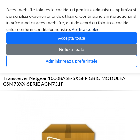
Contul meu
Creare cont
Wish List (0)
Contact
Acest website foloseste cookie-uri pentru a administra, optimiza si
personaliza experienta ta de utilizare. Continuand si interactionand
in orice mod cu acest website, esti de acord cu folosirea cookie-
urilor conform conditiilor noastre.
Politica Cookie
Accepta toate
Refuza toate
CATALOG PRODUSE
0 produs(e)
Administreaza preferintele
>
>
>
Prima Pagina
Retelistica
Transceivere
Transceiver Netgear 1000BASE-SX SFP
GBIC MODULE// GSM73XX-SERIE AGM731F
Transceiver Netgear 1000BASE-SX SFP GBIC MODULE//
GSM73XX-SERIE AGM731F