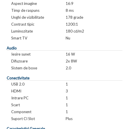
Aspect imagine
16:9
Timp de raspuns
8 ms
Unghi de vizibilitate
178 grade
Contrast tipic
1200:1
Luminozitate
180 cd/m2
Smart TV
Nu
Audio
Iesire sunet
16 W
Difuzoare
2x 8W
Sistem de boxe
2.0
Conectivitate
USB 2.0
1
HDMI
3
Intrare PC
1
Scart
1
Component
1
Suport CI Slot
Plus
Caracteristici Generale