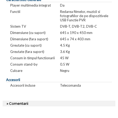
Player multimedia integrat
Da
Functii
Redarea filmelor, muzicii si
fotografiilor de pe dispozitivele
USB Functie PVR
Sistem TV
DVB-T, DVB-T2, DVB-C
Dimensiune (cu suport)
645 x 190 x 450 mm
Dimensiune (fara suport)
645 x 74 x 403 mm
Greutate (cu suport)
4.5 Kg
Greutate (fara suport)
3.6 Kg
Consum in timpul functionarii
45 W
Consum stand-by
0.5 W
Culoare
Negru
Accesorii
Accesorii incluse
Telecomanda
» Comentarii