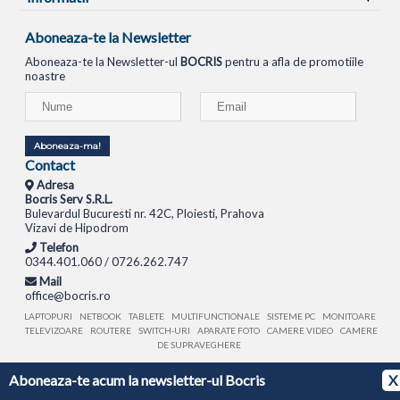
Aboneaza-te la Newsletter
Aboneaza-te la Newsletter-ul
BOCRIS
pentru a afla de promotiile
noastre
Aboneaza-ma!
Contact
Adresa
Bocris Serv S.R.L.
Bulevardul Bucuresti nr. 42C, Ploiesti, Prahova
Vizavi de Hipodrom
Telefon
0344.401.060 / 0726.262.747
Mail
office@bocris.ro
LAPTOPURI
NETBOOK
TABLETE
MULTIFUNCTIONALE
SISTEME PC
MONITOARE
TELEVIZOARE
ROUTERE
SWITCH-URI
APARATE FOTO
CAMERE VIDEO
CAMERE
DE SUPRAVEGHERE
Aboneaza-te acum la newsletter-ul Bocris
X
© 1994 - 2026 BOCRIS SERV S.R.L. | CUI: RO6260085, REG. COM.: J29/2413/1994
ANPC