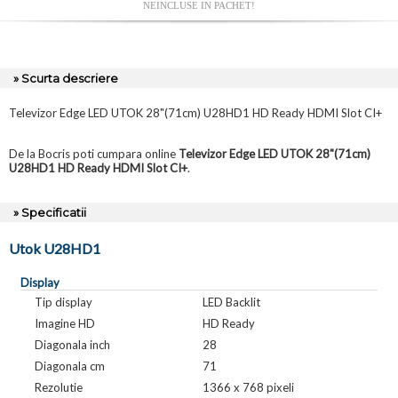
NEINCLUSE IN PACHET!
» Scurta descriere
Televizor Edge LED UTOK 28"(71cm) U28HD1 HD Ready HDMI Slot CI+
De la Bocris poti cumpara online
Televizor Edge LED UTOK 28"(71cm)
U28HD1 HD Ready HDMI Slot CI+
.
» Specificatii
Utok U28HD1
Display
Tip display
LED Backlit
Imagine HD
HD Ready
Diagonala inch
28
Diagonala cm
71
Rezolutie
1366 x 768 pixeli