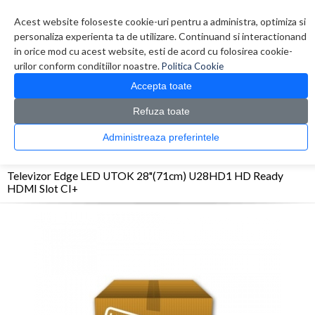
Contul meu
Creare cont
Wish List (0)
Contact
Acest website foloseste cookie-uri pentru a administra, optimiza si
personaliza experienta ta de utilizare. Continuand si interactionand
in orice mod cu acest website, esti de acord cu folosirea cookie-
urilor conform conditiilor noastre.
Politica Cookie
Accepta toate
Refuza toate
CATALOG PRODUSE
0 produs(e)
Administreaza preferintele
>
>
>
Prima Pagina
Monitoare & Televizoare
Televizoare
Televizor Edge LED UTOK 28"
(71cm) U28HD1 HD Ready HDMI Slot CI+
Televizor Edge LED UTOK 28"(71cm) U28HD1 HD Ready
HDMI Slot CI+