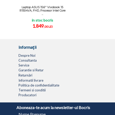
Laptop ASUS 15.6'' Vivobook 15
R1504VA, FHD, Procesor Intel Core
...
in stoc bocris
1.849
,00 LEI
Informaţii
Despre Noi
Consultanta
Service
Garantie si Retur
Returnări
Informatii livrare
Politica de confidentialitate
Termeni si conditii
Producatori
LAPTOPURI
NETBOOK
TABLETE
MULTIFUNC
Aboneaza-te acum la newsletter-ul Bocris
Nume Prenume
© 1994 - 2026 BOCRIS SERV S.R.L. | CUI: RO6260085, REG. COM.: J29/2413/