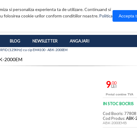
iza si personaliza experienta ta de utilizare. Continuand si
u folosirea cookie-urilor conform conditiilor noastre.
Accepta 
Politica
BLOG
NEWSLETTER
ANGAJARI
 RFID (125KHz) cu cip EM4100 - ABK-2000EM
ABK-2000EM
9
,00
LEI
Pretul contine TVA
IN STOC BOCRIS
Cod Bocris: 77808
Cod Produs:
ABK-
ABK-2000EMB