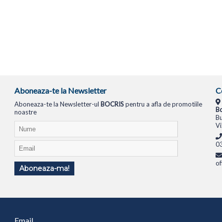
Aboneaza-te la Newsletter
C
Aboneaza-te la Newsletter-ul
BOCRIS
pentru a afla de promotiile
Bo
noastre
Bu
Vi
0
of
Aboneaza-ma!
TIONALE
SISTEME PC
MONITOARE
TELEVIZOARE
ROUTERE
SWITCH-URI
APARATE FOTO
Email
1994
ANPC