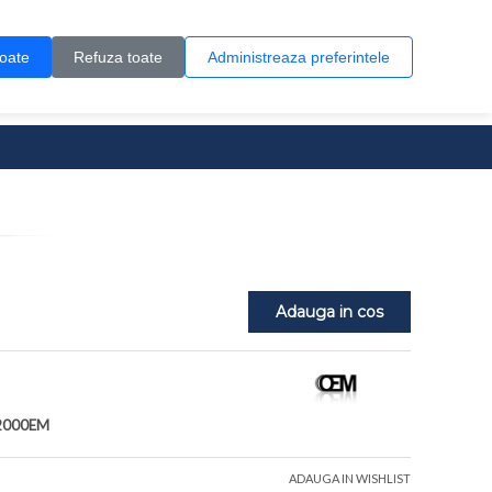
Contul meu
Creare cont
Wish List (0)
Contact
toate
Refuza toate
Administreaza preferintele
0 produs(e)
Adauga in cos
2000EM
ADAUGA IN WISHLIST