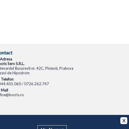
ontact
Adresa
cris Serv S.R.L.
levardul Bucuresti nr. 42C, Ploiesti, Prahova
zavi de Hipodrom
Telefon
344.401.060 / 0726.262.747
Mail
fice@bocris.ro
CAMERE VIDEO
CAMERE DE SUPRAVEGHERE
X