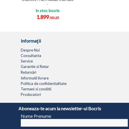
...
in stoc bocris
1.899
,00 LEI
Informaţii
Despre Noi
Consultanta
Service
Garantie si Retur
Returnări
Informatii livrare
Politica de confidentialitate
Termeni si conditii
Producatori
LAPTOPURI
NETBOOK
TABLETE
MULTIFUNC
Aboneaza-te acum la newsletter-ul Bocris
Nume Prenume
© 1994 - 2026 BOCRIS SERV S.R.L. | CUI: RO6260085, REG. COM.: J29/2413/