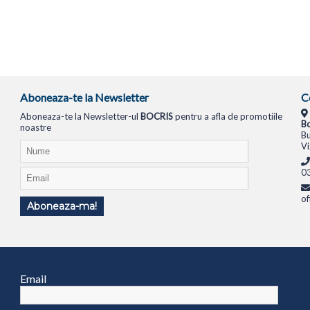
Aboneaza-te la Newsletter
C
Aboneaza-te la Newsletter-ul
BOCRIS
pentru a afla de promotiile
Bo
noastre
Bu
Vi
0
of
Aboneaza-ma!
TIONALE
SISTEME PC
MONITOARE
TELEVIZOARE
ROUTERE
SWITCH-URI
APARATE FOTO
Email
1994
ANPC