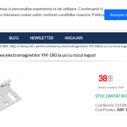
iza si personaliza experienta ta de utilizare. Continuand si
u folosirea cookie-urilor conform conditiilor noastre.
Accepta 
Politica
BLOG
NEWSLETTER
ANGAJARI
il ABK-180L in forma de L pentru montarea electromagnetilor YM-180 la usi cu tocul ing
a electromagnetilor YM-180 la usi cu tocul ingust
38
,00
LEI
Pretul contine TVA
STOC LIMITAT BO
Cod Bocris: 51504
Cod Produs:
ABK-