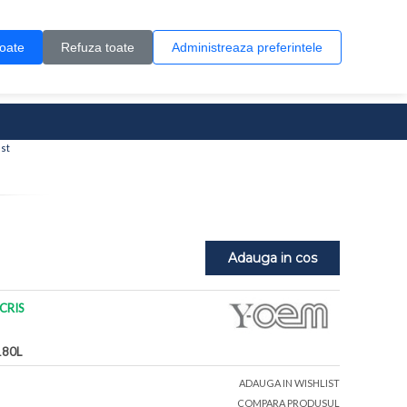
Contul meu
Creare cont
Wish List (0)
Contact
toate
Refuza toate
Administreaza preferintele
0 produs(e)
ust
Adauga in cos
CRIS
180L
ADAUGA IN WISHLIST
COMPARA PRODUSUL