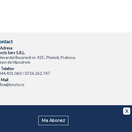
ontact
Adresa
cris Serv S.R.L.
levardul Bucuresti nr. 42C, Ploiesti, Prahova
zavi de Hipodrom
Telefon
344.401.060 / 0726.262.747
Mail
fice@bocris.ro
CAMERE VIDEO
CAMERE DE SUPRAVEGHERE
X
Ma Abonez