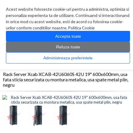
Contul meu
Creare cont
Wish List (0)
Contact
Acest website foloseste cookie-uri pentru a administra, optimiza si
personaliza experienta ta de utilizare. Continuand si interactionand
in orice mod cu acest website, esti de acord cu folosirea cookie-
urilor conform conditiilor noastre.
Politica Cookie
Accepta toate
Refuza toate
CATALOG PRODUSE
0 produs(e)
Administreaza preferintele
>
>
>
Prima Pagina
Retelistica
Rack-uri
Rack Server Xcab XCAB-42U6060S 42U 19"
600x600mm, usa fata sticla securizata cu montura metalica, usa spate metal plin, negru
Rack Server Xcab XCAB-42U6060S 42U 19" 600x600mm, usa
fata sticla securizata cu montura metalica, usa spate metal plin,
negru