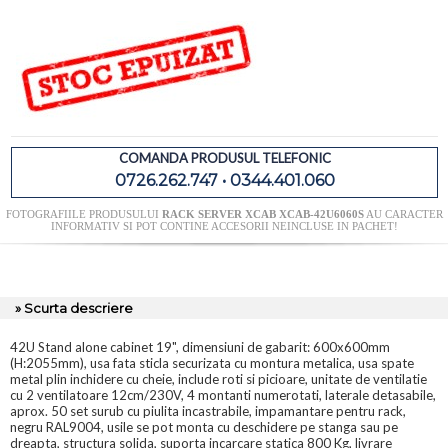
COMANDA PRODUSUL TELEFONIC
0726.262.747 • 0344.401.060
FOTOGRAFIILE PRODUSULUI
RACK SERVER XCAB XCAB-42U6060S
AU CARACTER
INFORMATIV SI POT CONTINE ACCESORII NEINCLUSE IN PACHET!
» Scurta descriere
42U Stand alone cabinet 19", dimensiuni de gabarit: 600x600mm
(H:2055mm), usa fata sticla securizata cu montura metalica, usa spate
metal plin inchidere cu cheie, include roti si picioare, unitate de ventilatie
cu 2 ventilatoare 12cm/230V, 4 montanti numerotati, laterale detasabile,
aprox. 50 set surub cu piulita incastrabile, impamantare pentru rack,
negru RAL9004, usile se pot monta cu deschidere pe stanga sau pe
dreapta, structura solida, suporta incarcare statica 800 Kg, livrare