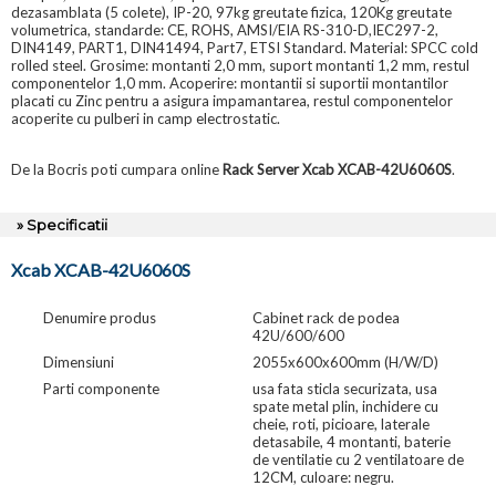
dezasamblata (5 colete), IP-20, 97kg greutate fizica, 120Kg greutate
volumetrica, standarde: CE, ROHS, AMSI/EIA RS-310-D,IEC297-2,
DIN4149, PART1, DIN41494, Part7, ETSI Standard. Material: SPCC cold
rolled steel. Grosime: montanti 2,0 mm, suport montanti 1,2 mm, restul
componentelor 1,0 mm. Acoperire: montantii si suportii montantilor
placati cu Zinc pentru a asigura impamantarea, restul componentelor
acoperite cu pulberi in camp electrostatic.
De la Bocris poti cumpara online
Rack Server Xcab XCAB-42U6060S
.
» Specificatii
Xcab XCAB-42U6060S
Denumire produs
Cabinet rack de podea
42U/600/600
Dimensiuni
2055x600x600mm (H/W/D)
Parti componente
usa fata sticla securizata, usa
spate metal plin, inchidere cu
cheie, roti, picioare, laterale
detasabile, 4 montanti, baterie
de ventilatie cu 2 ventilatoare de
12CM, culoare: negru.