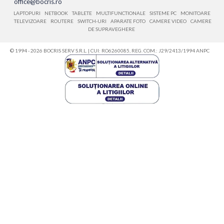
office@bocris.ro
LAPTOPURI
NETBOOK
TABLETE
MULTIFUNCTIONALE
SISTEME PC
MONITOARE
TELEVIZOARE
ROUTERE
SWITCH-URI
APARATE FOTO
CAMERE VIDEO
CAMERE
DE SUPRAVEGHERE
© 1994 - 2026 BOCRIS SERV S.R.L. | CUI: RO6260085, REG. COM.: J29/2413/1994
ANPC