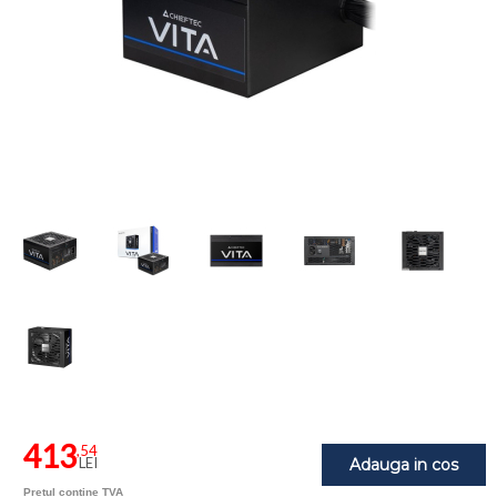
413
,54
LEI
Adauga in cos
Pretul contine TVA