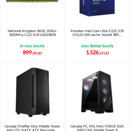
Memorie Kingston 16GB, DDR4-
Procesor Intel Core Ultra 5 225, 3.30
3200Mhz, CL22 KCP432NS8/16
GHz,20 MB cache, Socket 1851, ...
in stoc bocris
stoc limitat bocris
899
1.526
,00 LEI
,23 LEI
Carcasa Chieftec Elox, Middle Tower,
Carcasa PC, MSI, MAG FORGE 120A
Mini ITX, mATX, ATX, fara sursa, ...
AIRFLOW, Middle Tower, 6