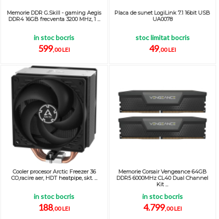
Memorie DDR G.Skill - gaming Aegis
Placa de sunet LogiLink 7.1 16bit USB
DDR4 16GB frecventa 3200 MHz, 1 ...
UA0078
in stoc bocris
stoc limitat bocris
599
49
,00 LEI
,00 LEI
Cooler procesor Arctic Freezer 36
Memorie Corsair Vengeance 64GB
CO,racire aer, HDT heatpipe, skt. ...
DDR5 6000MHz CL40 Dual Channel
Kit ...
in stoc bocris
in stoc bocris
188
4.799
,00 LEI
,00 LEI