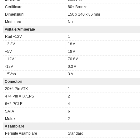
Certificare
80+ Bronze
Dimensiuni
150 x 140 x 86 mm
Modulara
Nu
Voltaje/Amperaje
Rail +12V
1
+3.3V
18 A
+5V
18 A
+12V 1
70.8 A
-12V
0.3 A
+5Vsb
3 A
Conectori
20+4 Pin ATX
1
4+4 Pin ATX/EPS
2
6+2 PCI-E
4
SATA
6
Molex
2
Asamblare
Permite Asamblare
Standard