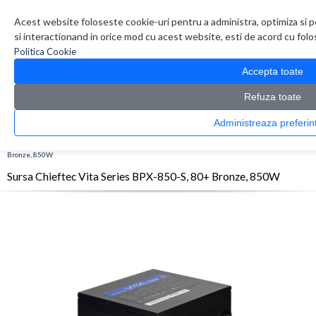
Contul meu
Creare cont
Wish List (0)
Contact
Acest website foloseste cookie-uri pentru a administra, optimiza si p
si interactionand in orice mod cu acest website, esti de acord cu folos
Politica Cookie
Accepta toate
Refuza toate
Administreaza pref
CATALOG PRODUSE
0 produs(e)
>
>
>
Prima Pagina
Componente PC
Surse
Sursa Chieftec Vita Series BPX-850-S, 80+
Bronze, 850W
Sursa Chieftec Vita Series BPX-850-S, 80+ Bronze, 850W