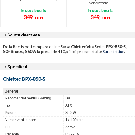
ventilatoare ...
in stoc bocris
in stoc bocris
349
349
,00 LEI
,00 LEI
» Scurta descriere
De la Bocris poti cumpara online
Sursa Chieftec Vita Series BPX-850-S,
80+ Bronze, 850W
la pretul de 413,54 lei, precum si alte
Surse ieftine
.
» Specificatii
Chieftec BPX-850-S
General
Recomandat pentru Gaming
Da
Tip
ATX
Putere
850 W
Numar ventilatoare
1x 120 mm
PFC
Active
Eficienta
85.99 %