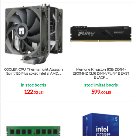
COOLER CPU Thermalright Assassin
Memorie Kingston 8GB DDR4-
Spirit 120 Plus soket Intel si AMD, ...
3200MHZ CL16 DIMM/FURY BEAST
BLACK ...
in stoc bocris
stoc limitat bocris
122
599
,52 LEI
,00 LEI