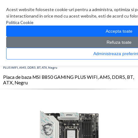
Contul meu
Creare cont
Wish List (0)
Contact
Acest website foloseste cookie-uri pentru a administra, optimiza si p
si interactionand in orice mod cu acest website, esti de acord cu folos
Politica Cookie
Accepta toate
Refuza toate
Administreaza pref
CATALOG PRODUSE
0 produs(e)
>
>
>
Prima Pagina
Componente PC
Placi de baza
Placa de baza MSI B850 GAMING
PLUS WIFI, AM5, DDR5, BT, ATX, Negru
Placa de baza MSI B850 GAMING PLUS WIFI, AM5, DDR5, BT,
ATX, Negru