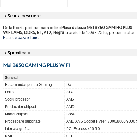
» Scurta descriere
De la Bocris poti cumpara online
Placa de baza MSI B850 GAMING PLUS
WIFI, AM5, DDR5, BT, ATX, Negru
la pretul de 1.087,23 lei, precum si alte
Placi de baza ieftine
.
» Specificatii
Msi B850 GAMING PLUS WIFI
General
Recomandat pentru Gaming
Da
Format
ATX
Soclu procesor
AM5
Producator chipset
AMD
Model chipset
B850
Procesoare suportate
AMD AM5 Socket Ryzen 7000/8000/9000 
Interfata grafica
PCI Express x16 5.0
RAID
0, 1