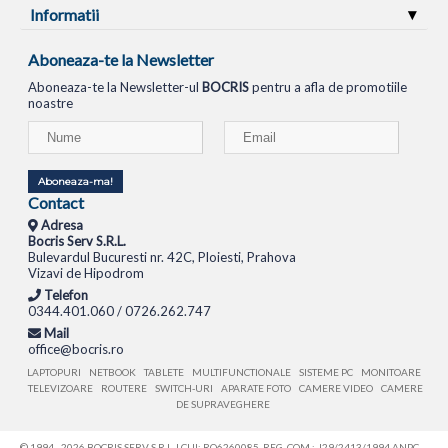
Informatii
Aboneaza-te la Newsletter
Aboneaza-te la Newsletter-ul
BOCRIS
pentru a afla de promotiile
noastre
Aboneaza-ma!
Contact
Adresa
Bocris Serv S.R.L.
Bulevardul Bucuresti nr. 42C, Ploiesti, Prahova
Vizavi de Hipodrom
Telefon
0344.401.060 / 0726.262.747
Mail
office@bocris.ro
LAPTOPURI
NETBOOK
TABLETE
MULTIFUNCTIONALE
SISTEME PC
MONITOARE
TELEVIZOARE
ROUTERE
SWITCH-URI
APARATE FOTO
CAMERE VIDEO
CAMERE
DE SUPRAVEGHERE
© 1994 - 2026 BOCRIS SERV S.R.L. | CUI: RO6260085, REG. COM.: J29/2413/1994
ANPC