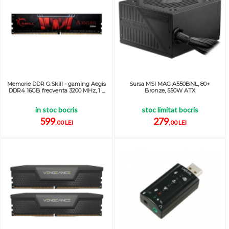
Memorie DDR G.Skill - gaming Aegis
Sursa MSI MAG A550BNL, 80+
DDR4 16GB frecventa 3200 MHz, 1 ...
Bronze, 550W ATX
in stoc bocris
stoc limitat bocris
599
279
,00 LEI
,00 LEI