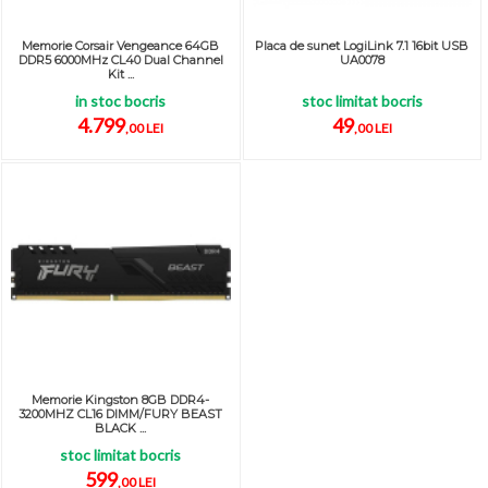
Memorie Corsair Vengeance 64GB
Placa de sunet LogiLink 7.1 16bit USB
DDR5 6000MHz CL40 Dual Channel
UA0078
Kit ...
in stoc bocris
stoc limitat bocris
4.799
49
,00 LEI
,00 LEI
Memorie Kingston 8GB DDR4-
3200MHZ CL16 DIMM/FURY BEAST
BLACK ...
stoc limitat bocris
599
,00 LEI