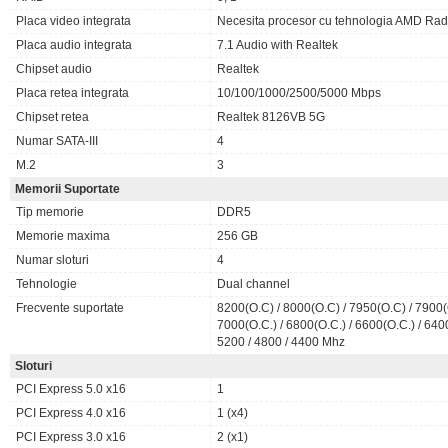
Placa video integrata
Necesita procesor cu tehnologia AMD Ra
Placa audio integrata
7.1 Audio with Realtek
Chipset audio
Realtek
Placa retea integrata
10/100/1000/2500/5000 Mbps
Chipset retea
Realtek 8126VB 5G
Numar SATA-III
4
M.2
3
Memorii Suportate
Tip memorie
DDR5
Memorie maxima
256 GB
Numar sloturi
4
Tehnologie
Dual channel
Frecvente suportate
8200(O.C) / 8000(O.C) / 7950(O.C) / 7900(O
7000(O.C.) / 6800(O.C.) / 6600(O.C.) / 640
5200 / 4800 / 4400 Mhz
Sloturi
PCI Express 5.0 x16
1
PCI Express 4.0 x16
1 (x4)
PCI Express 3.0 x16
2 (x1)