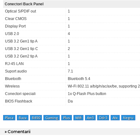
Conectori Back Panel
Optical S/PDIF out
1
Clear CMOS
1
Display Port
1
USB 2.0
4
USB 3.2 Gen1 tip A
1
USB 3.2 Gen1 tip C
2
USB 3.2 Gen2 tip A
1
RJ-45 LAN
1
Suport audio
7.1
Bluetooth
Bluetooth 5.4
Wireless
Wi-Fi 802.11 a/b/g/n/ac/ax/be, supporting 
Conectori speciali
1x Q-Flash Plus button
BIOS Flashback
Da
Placa
Baza
B850
Gaming
Plus
Wifi
Am5
Ddr5
Atx
Negru
» Comentarii