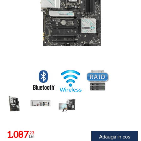
1.087
,23
LEI
Adauga in cos