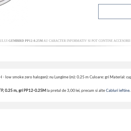
SULUI
GEMBIRD PP12-0.25M
AU CARACTER INFORMATIV SI POT CONTINE ACCESORII
SZH - low smoke zero halogen): nu Lungime (m): 0.25 m Culoare: gri Material
TP, 0.25 m, gri PP12-0.25M
la pretul de 3,00 lei, precum si alte
Cabluri ieftine
.