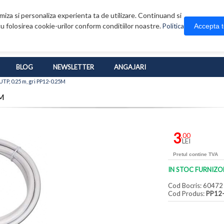
iza si personaliza experienta ta de utilizare. Continuand si
u folosirea cookie-urilor conform conditiilor noastre.
Accepta 
Politica
BLOG
NEWSLETTER
ANGAJARI
UTP, 0.25 m, gri PP12-0.25M
5M
3
,00
LEI
Pretul contine TVA
IN STOC FURNIZO
Cod Bocris: 60472
Cod Produs:
PP12