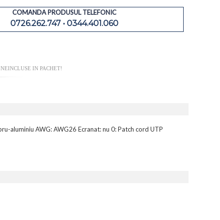
COMANDA PRODUSUL TELEFONIC
0726.262.747 • 0344.401.060
 NEINCLUSE IN PACHET!
: cupru-aluminiu AWG: AWG26 Ecranat: nu 0: Patch cord UTP