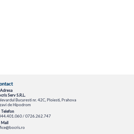
ontact
Adresa
cris Serv S.R.L.
levardul Bucuresti nr. 42C, Ploiesti, Prahova
zavi de Hipodrom
Telefon
344.401.060 / 0726.262.747
Mail
fice@bocris.ro