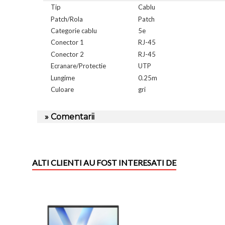
Tip
Cablu
Patch/Rola
Patch
Categorie cablu
5e
Conector 1
RJ-45
Conector 2
RJ-45
Ecranare/Protectie
UTP
Lungime
0.25m
Culoare
gri
» Comentarii
ALTI CLIENTI AU FOST INTERESATI DE