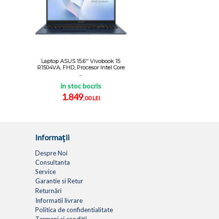
Laptop ASUS 15.6'' Vivobook 15
R1504VA, FHD, Procesor Intel Core
...
in stoc bocris
1.849
,00 LEI
Informaţii
Despre Noi
Consultanta
Service
Garantie si Retur
Returnări
Informatii livrare
Politica de confidentialitate