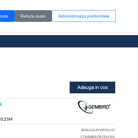
Contul meu
Creare cont
Wish List (0)
Contact
toate
Refuza toate
Administreaza preferintele
0 produs(e)
Adauga in cos
R
-0.25M
ADAUGA IN WISHLIST
COMPARA PRODUSUL