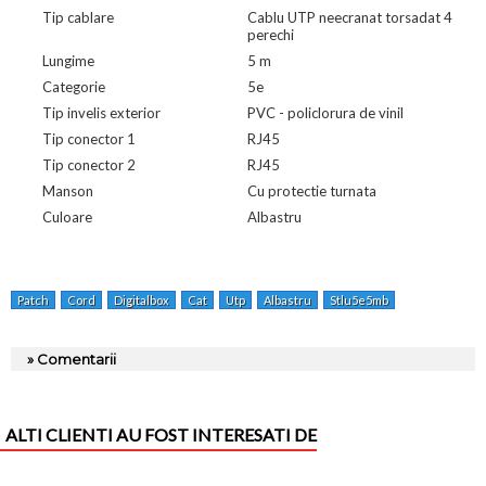
Tip cablare
Cablu UTP neecranat torsadat 4
perechi
Lungime
5 m
Categorie
5e
Tip invelis exterior
PVC - policlorura de vinil
Tip conector 1
RJ45
Tip conector 2
RJ45
Manson
Cu protectie turnata
Culoare
Albastru
Patch
Cord
Digitalbox
Cat
Utp
Albastru
Stlu5e5mb
» Comentarii
ALTI CLIENTI AU FOST INTERESATI DE