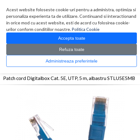
Contul meu
Creare cont
Wish List (0)
Contact
Acest website foloseste cookie-uri pentru a administra, optimiza si
personaliza experienta ta de utilizare. Continuand si interactionand
in orice mod cu acest website, esti de acord cu folosirea cookie-
urilor conform conditiilor noastre.
Politica Cookie
Accepta toate
Refuza toate
CATALOG PRODUSE
0 produs(e)
Administreaza preferintele
>
>
>
Prima Pagina
Retelistica
Cabluri
Patch cord Digitalbox Cat. 5E, UTP, 5 m, albastru
STLU5E5MB
Patch cord Digitalbox Cat. 5E, UTP, 5 m, albastru STLU5E5MB