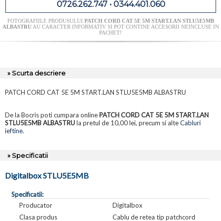
0726.262.747 • 0344.401.060
FOTOGRAFIILE PRODUSULUI
PATCH CORD CAT 5E 5M START.LAN STLU5E5MB
ALBASTRU
AU CARACTER INFORMATIV SI POT CONTINE ACCESORII NEINCLUSE IN
PACHET!
» Scurta descriere
PATCH CORD CAT 5E 5M START.LAN STLU5E5MB ALBASTRU
De la Bocris poti cumpara online
PATCH CORD CAT 5E 5M START.LAN
STLU5E5MB ALBASTRU
la pretul de 10,00 lei, precum si alte
Cabluri
ieftine
.
» Specificatii
Digitalbox STLU5E5MB
Specificatii:
Producator
Digitalbox
Clasa produs
Cablu de retea tip patchcord