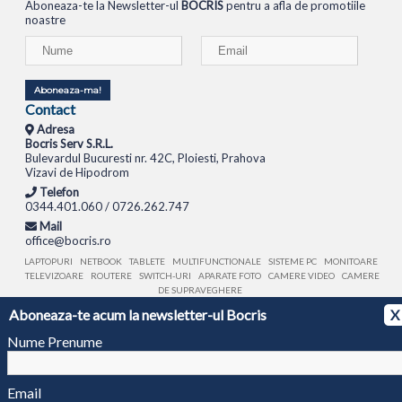
Aboneaza-te la Newsletter-ul
BOCRIS
pentru a afla de promotiile
noastre
Aboneaza-ma!
Contact
Adresa
Bocris Serv S.R.L.
Bulevardul Bucuresti nr. 42C, Ploiesti, Prahova
Vizavi de Hipodrom
Telefon
0344.401.060 / 0726.262.747
Mail
office@bocris.ro
LAPTOPURI
NETBOOK
TABLETE
MULTIFUNCTIONALE
SISTEME PC
MONITOARE
TELEVIZOARE
ROUTERE
SWITCH-URI
APARATE FOTO
CAMERE VIDEO
CAMERE
DE SUPRAVEGHERE
Aboneaza-te acum la newsletter-ul Bocris
X
© 1994 - 2026 BOCRIS SERV S.R.L. | CUI: RO6260085, REG. COM.: J29/2413/1994
ANPC
Nume Prenume
Email