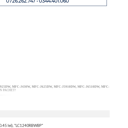
0726.262.747 • 0344.401.060
925DW, MFC-J430W, MFC-J625DW, MFC-J5910DW, MFC-J6510DW, MFC-
N PACHET!
.45 lei), "LC1240RBWBP"