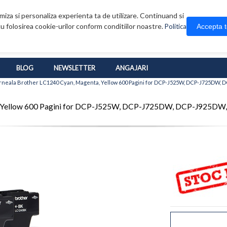
iza si personaliza experienta ta de utilizare. Continuand si
u folosirea cookie-urilor conform conditiilor noastre.
Accepta 
Politica
BLOG
NEWSLETTER
ANGAJARI
rneala Brother LC1240 Cyan, Magenta, Yellow 600 Pagini for DCP-J525W, DCP-J725D
nta, Yellow 600 Pagini for DCP-J525W, DCP-J725DW, DCP-J92