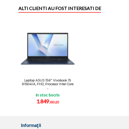
ALTI CLIENTI AU FOST INTERESATI DE
Laptop ASUS 15.6'' Vivobook 15
R1504VA, FHD, Procesor Intel Core
...
in stoc bocris
1.849
,00 LEI
Informaţii