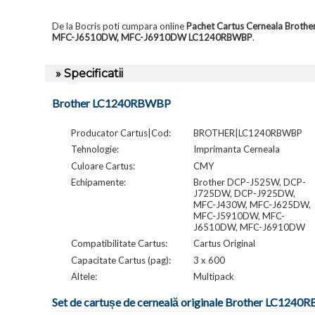
De la Bocris poti cumpara online
Pachet Cartus Cerneala Brot
MFC-J6510DW, MFC-J6910DW LC1240RBWBP
.
» Specificatii
Brother LC1240RBWBP
Producator Cartus|Cod:
BROTHER|LC1240RBWBP
Tehnologie:
Imprimanta Cerneala
Culoare Cartus:
CMY
Echipamente:
Brother DCP-J525W, DCP-
J725DW, DCP-J925DW,
MFC-J430W, MFC-J625DW,
MFC-J5910DW, MFC-
J6510DW, MFC-J6910DW
Compatibilitate Cartus:
Cartus Original
Capacitate Cartus (pag):
3 x 600
Altele:
Multipack
Set de cartușe de cerneală originale Brother LC1240