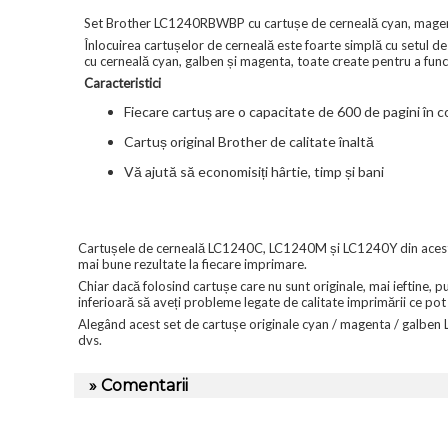
Set Brother LC1240RBWBP cu cartușe de cerneală cyan, magenta
Înlocuirea cartușelor de cerneală este foarte simplă cu setul 
cu cerneală cyan, galben și magenta, toate create pentru a fun
Caracteristici
Fiecare cartuș are o capacitate de 600 de pagini în
Cartuș original Brother de calitate înaltă
Vă ajută să economisiți hârtie, timp și bani
Cartușele de cerneală LC1240C, LC1240M și LC1240Y din acest s
mai bune rezultate la fiecare imprimare.
Chiar dacă folosind cartușe care nu sunt originale, mai ieftine, 
inferioară să aveți probleme legate de calitate imprimării ce po
Alegând acest set de cartușe originale cyan / magenta / galben 
dvs.
» Comentarii