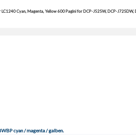
her LC1240 Cyan, Magenta, Yellow 600 Pagini for DCP-J525W, DCP-J72
RBWBP cyan / magenta / galben.