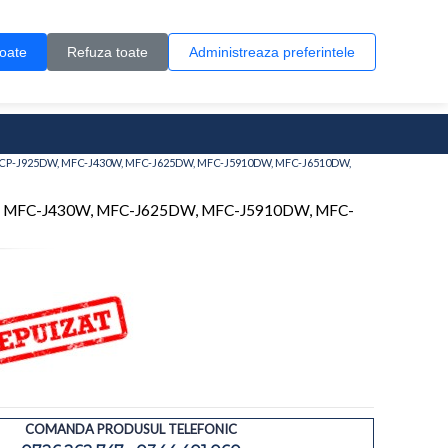
Contul meu
Creare cont
Wish List (0)
Contact
toate
Refuza toate
Administreaza preferintele
0 produs(e)
W, DCP-J925DW, MFC-J430W, MFC-J625DW, MFC-J5910DW, MFC-J6510DW,
5DW, MFC-J430W, MFC-J625DW, MFC-J5910DW, MFC-
COMANDA PRODUSUL TELEFONIC