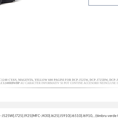
240 CYAN, MAGENTA, YELLOW 600 PAGINI FOR DCP-J525W, DCP-J725DW, DCP-J
LC1240RBWBP
AU CARACTER INFORMATIV SI POT CONTINE ACCESORII NEINCLUSE I
-J525W|J725|J925|MFC-J430|J625|J5910|J6510|J6910, , (timbru verde 0