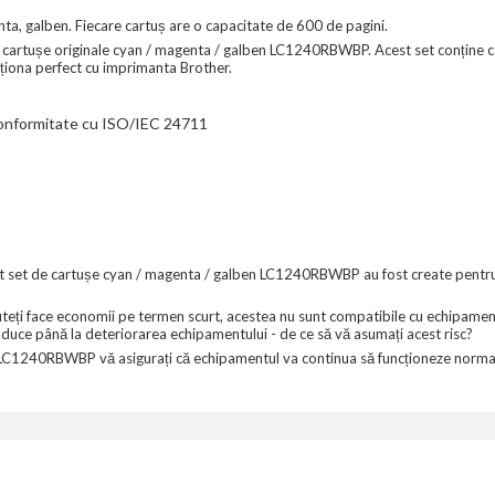
, galben. Fiecare cartuș are o capacitate de 600 de pagini.
de cartușe originale cyan / magenta / galben LC1240RBWBP. Acest set conține 
cționa perfect cu imprimanta Brother.
 conformitate cu ISO/IEC 24711
et de cartușe cyan / magenta / galben LC1240RBWBP au fost create pentru a 
puteți face economii pe termen scurt, acestea nu sunt compatibile cu echipament
t duce până la deteriorarea echipamentului - de ce să vă asumați acest risc?
LC1240RBWBP vă asigurați că echipamentul va continua să funcționeze normal iar