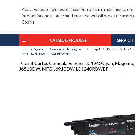
Acest website foloseste cookie-uri pentru a administra, optim
interactionand in orice mod cu acest website, esti de acord c
Cookie
CATALOG PRODUSE
SERVICII
>
>
>
Prima Pagina
Consumabile originale
Inkjet
Pachet Cartus Ce
MFC-J6910DW LC1240RBWBP
Pachet Cartus Cerneala Brother LC1240 Cyan, Mage
J6510DW, MFC-J6910DW LC1240RBWBP