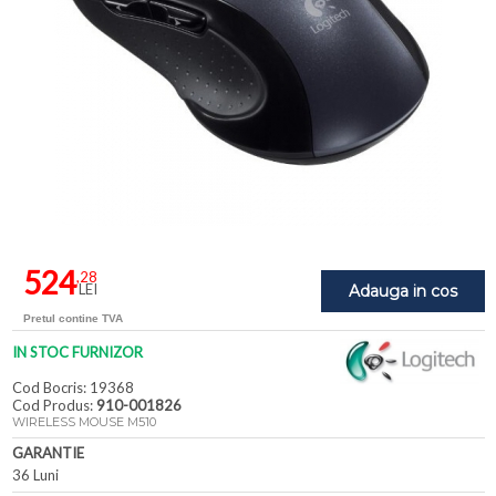
524
,28
LEI
Adauga in cos
Pretul contine TVA
IN STOC FURNIZOR
Cod Bocris: 19368
Cod Produs:
910-001826
WIRELESS MOUSE M510
GARANTIE
36 Luni