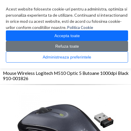
Contul meu
Creare cont
Wish List (0)
Contact
Acest website foloseste cookie-uri pentru a administra, optimiza si
personaliza experienta ta de utilizare. Continuand si interactionand
in orice mod cu acest website, esti de acord cu folosirea cookie-
urilor conform conditiilor noastre.
Politica Cookie
Accepta toate
Refuza toate
CATALOG PRODUSE
0 produs(e)
Administreaza preferintele
>
>
>
Prima Pagina
Periferice
Mouse
Mouse Wireless Logitech M510 Optic 5
Butoane 1000dpi Black 910-001826
Mouse Wireless Logitech M510 Optic 5 Butoane 1000dpi Black
910-001826