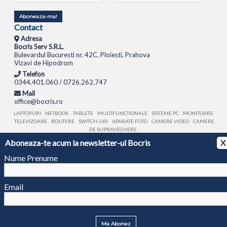
Aboneaza-ma!
Contact
Adresa
Bocris Serv S.R.L.
Bulevardul Bucuresti nr. 42C, Ploiesti, Prahova
Vizavi de Hipodrom
Telefon
0344.401.060 / 0726.262.747
Mail
office@bocris.ro
LAPTOPURI
NETBOOK
TABLETE
MULTIFUNCTIONALE
SISTEME PC
MONITOARE
TELEVIZOARE
ROUTERE
SWITCH-URI
APARATE FOTO
CAMERE VIDEO
CAMERE
DE SUPRAVEGHERE
Aboneaza-te acum la newsletter-ul Bocris
X
© 1994 - 2026 BOCRIS SERV S.R.L. | CUI: RO6260085, REG. COM.: J29/2413/1994
ANPC
Nume Prenume
Email
Ma Abonez