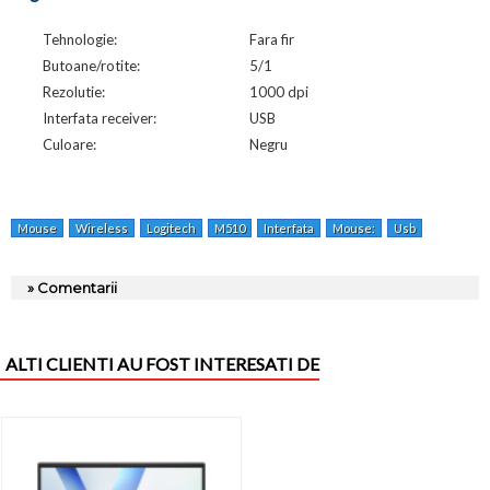
Tehnologie:
Fara fir
Butoane/rotite:
5/1
Rezolutie:
1000 dpi
Interfata receiver:
USB
Culoare:
Negru
Mouse
Wireless
Logitech
M510
Interfata
Mouse:
Usb
Tehnologi
» Comentarii
ALTI CLIENTI AU FOST INTERESATI DE