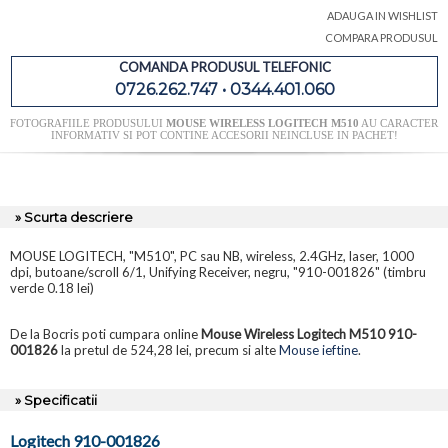
ADAUGA IN WISHLIST
COMPARA PRODUSUL
COMANDA PRODUSUL TELEFONIC
0726.262.747 • 0344.401.060
FOTOGRAFIILE PRODUSULUI
MOUSE WIRELESS LOGITECH M510
AU CARACTER
INFORMATIV SI POT CONTINE ACCESORII NEINCLUSE IN PACHET!
» Scurta descriere
MOUSE LOGITECH, "M510", PC sau NB, wireless, 2.4GHz, laser, 1000
dpi, butoane/scroll 6/1, Unifying Receiver, negru, "910-001826" (timbru
verde 0.18 lei)
De la Bocris poti cumpara online
Mouse Wireless Logitech M510 910-
001826
la pretul de 524,28 lei, precum si alte
Mouse ieftine
.
» Specificatii
Logitech 910-001826