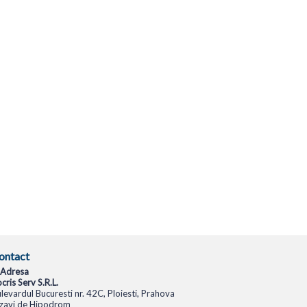
ontact
Adresa
cris Serv S.R.L.
levardul Bucuresti nr. 42C, Ploiesti, Prahova
zavi de Hipodrom