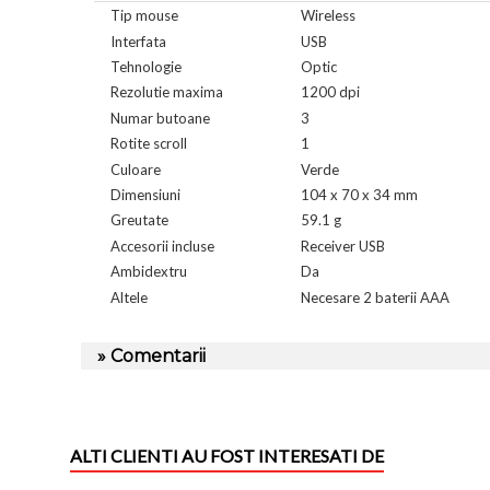
Tip mouse
Wireless
Interfata
USB
Tehnologie
Optic
Rezolutie maxima
1200 dpi
Numar butoane
3
Rotite scroll
1
Culoare
Verde
Dimensiuni
104 x 70 x 34 mm
Greutate
59.1 g
Accesorii incluse
Receiver USB
Ambidextru
Da
Altele
Necesare 2 baterii AAA
» Comentarii
ALTI CLIENTI AU FOST INTERESATI DE