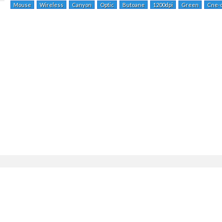
Mouse
Wireless
Canyon
Optic
Butoane
1200dpi
Green
Cne-