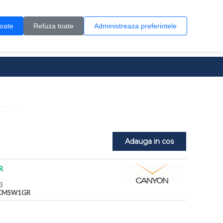
Contul meu
Creare cont
Wish List (0)
Contact
toate
Refuza toate
Administreaza preferintele
0 produs(e)
Adauga in cos
R
3
CMSW1GR