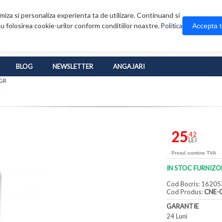
iza si personaliza experienta ta de utilizare. Continuand si
u folosirea cookie-urilor conform conditiilor noastre.
Accepta 
Politica
BLOG
NEWSLETTER
ANGAJARI
GR
25
,42
LEI
Pretul contine TVA
IN STOC FURNIZO
Cod Bocris: 16205
Cod Produs:
CNE-
GARANTIE
24 Luni