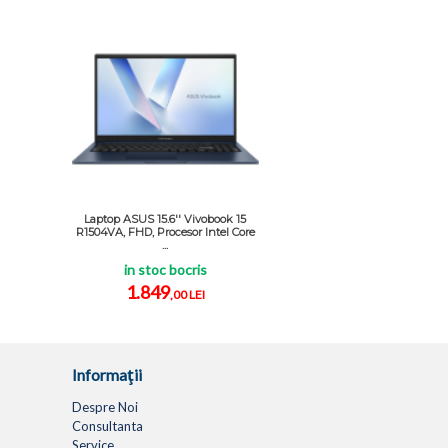
Laptop ASUS 15.6'' Vivobook 15
R1504VA, FHD, Procesor Intel Core
...
in stoc bocris
1.849
,00 LEI
Informaţii
Despre Noi
Consultanta
Service