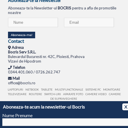
Aboneaza-te la Newsletter
Aboneaza-te la Newsletter-ul
BOCRIS
pentru a afla de promotiile
noastre
Aboneaza-ma!
Contact
Adresa
Bocris Serv S.R.L.
Bulevardul Bucuresti nr. 42C, Ploiesti, Prahova
Vizavi de Hipodrom
Telefon
0344.401.060 / 0726.262.747
Mail
office@bocris.ro
LAPTOPURI
NETBOOK
TABLETE
MULTIFUNCTIONALE
SISTEME PC
MONITOARE
TELEVIZOARE
ROUTERE
SWITCH-URI
APARATE FOTO
CAMERE VIDEO
CAMERE
DE SUPRAVEGHERE
Aboneaza-te acum la newsletter-ul Bocris
X
© 1994 - 2026 BOCRIS SERV S.R.L. | CUI: RO6260085, REG. COM.: J29/2413/1994
ANPC
Nume Prenume