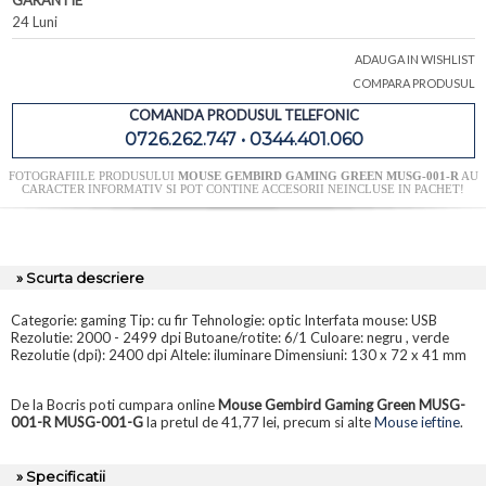
GARANTIE
24 Luni
ADAUGA IN WISHLIST
COMPARA PRODUSUL
COMANDA PRODUSUL TELEFONIC
0726.262.747 • 0344.401.060
FOTOGRAFIILE PRODUSULUI
MOUSE GEMBIRD GAMING GREEN MUSG-001-R
AU
CARACTER INFORMATIV SI POT CONTINE ACCESORII NEINCLUSE IN PACHET!
» Scurta descriere
Categorie: gaming Tip: cu fir Tehnologie: optic Interfata mouse: USB
Rezolutie: 2000 - 2499 dpi Butoane/rotite: 6/1 Culoare: negru , verde
Rezolutie (dpi): 2400 dpi Altele: iluminare Dimensiuni: 130 x 72 x 41 mm
De la Bocris poti cumpara online
Mouse Gembird Gaming Green MUSG-
001-R MUSG-001-G
la pretul de 41,77 lei, precum si alte
Mouse ieftine
.
» Specificatii