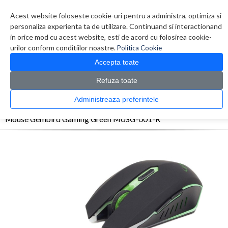
Contul meu
Creare cont
Wish List (0)
Contact
Acest website foloseste cookie-uri pentru a administra, optimiza si
personaliza experienta ta de utilizare. Continuand si interactionand
in orice mod cu acest website, esti de acord cu folosirea cookie-
urilor conform conditiilor noastre.
Politica Cookie
Accepta toate
Refuza toate
CATALOG PRODUSE
0 produs(e)
Administreaza preferintele
>
>
>
Prima Pagina
Periferice
Mouse
Mouse Gembird Gaming Green MUSG-001-R
Mouse Gembird Gaming Green MUSG-001-R