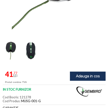
41
,77
LEI
Adauga in cos
Pretul contine TVA
IN STOC FURNIZOR
Cod Bocris: 121278
Cod Produs:
MUSG-001-G