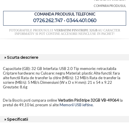
COMPARA PRODUSUL
COMANDA PRODUSUL TELEFONIC
0726.262.747 • 0344.401.060
FOTOGRAFIILE PRODUSULUI
VERBATIM PINSTRIPE 32GB
AU CARACTER
INFORMATIV SI POT CONTINE ACCESORII NEINCLUSE IN PACHET!
» Scurta descriere
Capacitate (GB): 32 GB Interfata: USB 2.0 Tip memorie: retractabila
Criptare hardware: nu Culoare: negru Material: plastic Alte functii: fara
alte functii Rata de transfer la citire (MB/s): 12 MB/s Rata de transfer la
scriere (MB/s): 5 MB/s Dimensiuni (W x D x H mm): 21 x 54 x 9.22
Greutate: 8.6g
De la Bocris poti cumpara online
Verbatim PinStripe 32GB VB-49064
la
pretul de 49,10 lei, precum si alte
Memorii USB ieftine
.
» Specificatii