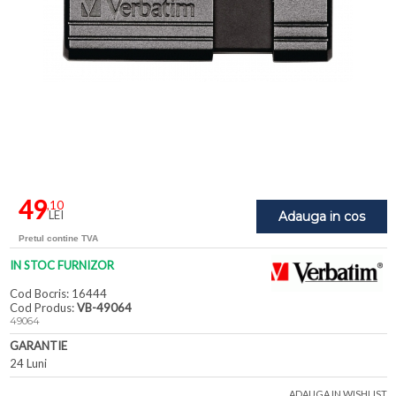
49
,10
LEI
Adauga in cos
Pretul contine TVA
IN STOC FURNIZOR
Cod Bocris: 16444
Cod Produs:
VB-49064
49064
GARANTIE
24 Luni
ADAUGA IN WISHLIST