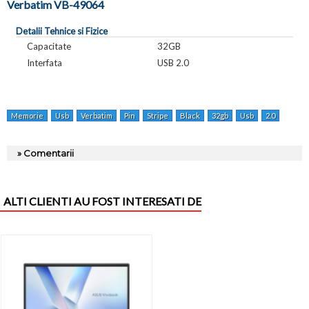
Verbatim VB-49064
Detalii Tehnice si Fizice
Capacitate
32GB
Interfata
USB 2.0
Memorie
Usb
Verbatim
Pin
Stripe
Black
32gb
Usb
2.0
Negr
» Comentarii
ALTI CLIENTI AU FOST INTERESATI DE