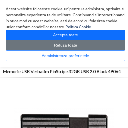
Contul meu
Creare cont
Wish List (0)
Contact
Acest website foloseste cookie-uri pentru a administra, optimiza si
personaliza experienta ta de utilizare. Continuand si interactionand
in orice mod cu acest website, esti de acord cu folosirea cookie-
urilor conform conditiilor noastre.
Politica Cookie
Accepta toate
Refuza toate
CATALOG PRODUSE
0 produs(e)
Administreaza preferintele
>
>
>
Prima Pagina
Periferice
Memorii USB
Memorie USB Verbatim PinStripe 32GB
USB 2.0 Black 49064
Memorie USB Verbatim PinStripe 32GB USB 2.0 Black 49064