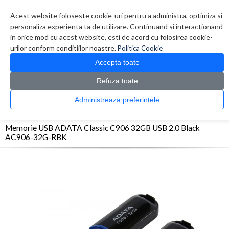
Contul meu
Creare cont
Wish List (0)
Contact
Acest website foloseste cookie-uri pentru a administra, optimiza si
personaliza experienta ta de utilizare. Continuand si interactionand
in orice mod cu acest website, esti de acord cu folosirea cookie-
urilor conform conditiilor noastre.
Politica Cookie
Accepta toate
Refuza toate
CATALOG PRODUSE
0 produs(e)
Administreaza preferintele
>
>
>
Prima Pagina
Periferice
Memorii USB
Memorie USB ADATA Classic C906 32GB
USB 2.0 Black AC906-32G-RBK
Memorie USB ADATA Classic C906 32GB USB 2.0 Black
AC906-32G-RBK