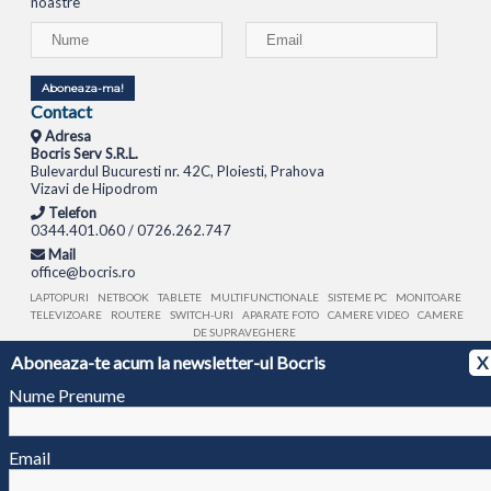
noastre
Aboneaza-ma!
Contact
Adresa
Bocris Serv S.R.L.
Bulevardul Bucuresti nr. 42C, Ploiesti, Prahova
Vizavi de Hipodrom
Telefon
0344.401.060 / 0726.262.747
Mail
office@bocris.ro
LAPTOPURI
NETBOOK
TABLETE
MULTIFUNCTIONALE
SISTEME PC
MONITOARE
TELEVIZOARE
ROUTERE
SWITCH-URI
APARATE FOTO
CAMERE VIDEO
CAMERE
DE SUPRAVEGHERE
Aboneaza-te acum la newsletter-ul Bocris
X
© 1994 - 2026 BOCRIS SERV S.R.L. | CUI: RO6260085, REG. COM.: J29/2413/1994
ANPC
Nume Prenume
Email