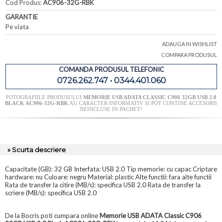
Cod Produs:
AC906-32G-RBK
GARANTIE
Pe viata
ADAUGA IN WISHLIST
COMPARA PRODUSUL
COMANDA PRODUSUL TELEFONIC
0726.262.747 • 0344.401.060
FOTOGRAFIILE PRODUSULUI
MEMORIE USB ADATA CLASSIC C906 32GB USB 2.0
BLACK AC906-32G-RBK
AU CARACTER INFORMATIV SI POT CONTINE ACCESORII
NEINCLUSE IN PACHET!
» Scurta descriere
Capacitate (GB): 32 GB Interfata: USB 2.0 Tip memorie: cu capac Criptare
hardware: nu Culoare: negru Material: plastic Alte functii: fara alte functii
Rata de transfer la citire (MB/s): specifica USB 2.0 Rata de transfer la
scriere (MB/s): specifica USB 2.0
De la Bocris poti cumpara online
Memorie USB ADATA Classic C906