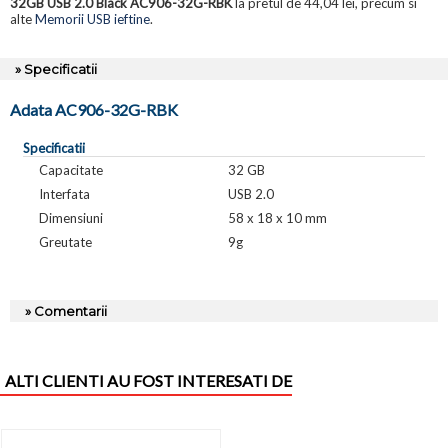
32GB USB 2.0 Black AC906-32G-RBK
la pretul de 44,04 lei, precum si
alte
Memorii USB ieftine
.
» Specificatii
Adata AC906-32G-RBK
Specificatii
Capacitate
32 GB
Interfata
USB 2.0
Dimensiuni
58 x 18 x 10 mm
Greutate
9g
» Comentarii
ALTI CLIENTI AU FOST INTERESATI DE