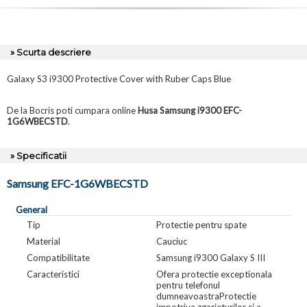
» Scurta descriere
Galaxy S3 i9300 Protective Cover with Ruber Caps Blue
De la Bocris poti cumpara online
Husa Samsung i9300 EFC-
1G6WBECSTD
.
» Specificatii
Samsung EFC-1G6WBECSTD
General
Tip
Protectie pentru spate
Material
Cauciuc
Compatibilitate
Samsung i9300 Galaxy S III
Caracteristici
Ofera protectie exceptionala
pentru telefonul
dumneavoastraProtectie
impotriva zgarieturilor si a