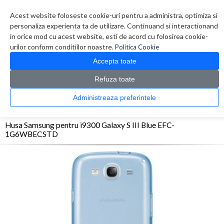
Contul meu
Creare cont
Wish List (0)
Contact
Acest website foloseste cookie-uri pentru a administra, optimiza si
personaliza experienta ta de utilizare. Continuand si interactionand
in orice mod cu acest website, esti de acord cu folosirea cookie-
urilor conform conditiilor noastre.
Politica Cookie
Accepta toate
Refuza toate
CATALOG PRODUSE
0 produs(e)
Administreaza preferintele
>
>
>
Prima Pagina
Telefoane
Accesorii telefoane
Husa Samsung pentru i9300 Galaxy
S III Blue EFC-1G6WBECSTD
Husa Samsung pentru i9300 Galaxy S III Blue EFC-
1G6WBECSTD