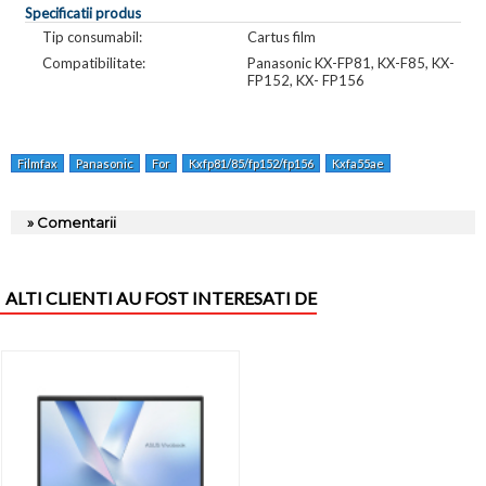
Specificatii produs
Tip consumabil:
Cartus film
Compatibilitate:
Panasonic KX-FP81, KX-F85, KX-
FP152, KX- FP156
Filmfax
Panasonic
For
Kxfp81/85/fp152/fp156
Kxfa55ae
» Comentarii
ALTI CLIENTI AU FOST INTERESATI DE