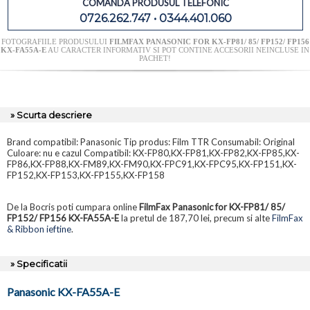
COMANDA PRODUSUL TELEFONIC
0726.262.747 • 0344.401.060
FOTOGRAFIILE PRODUSULUI
FILMFAX PANASONIC FOR KX-FP81/ 85/ FP152/ FP156
KX-FA55A-E
AU CARACTER INFORMATIV SI POT CONTINE ACCESORII NEINCLUSE IN
PACHET!
» Scurta descriere
Brand compatibil: Panasonic Tip produs: Film TTR Consumabil: Original
Culoare: nu e cazul Compatibil: KX-FP80,KX-FP81,KX-FP82,KX-FP85,KX-
FP86,KX-FP88,KX-FM89,KX-FM90,KX-FPC91,KX-FPC95,KX-FP151,KX-
FP152,KX-FP153,KX-FP155,KX-FP158
De la Bocris poti cumpara online
FilmFax Panasonic for KX-FP81/ 85/
FP152/ FP156 KX-FA55A-E
la pretul de 187,70 lei, precum si alte
FilmFax
& Ribbon ieftine
.
» Specificatii
Panasonic KX-FA55A-E