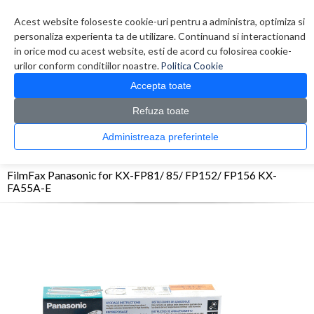
Contul meu
Creare cont
Wish List (0)
Contact
Acest website foloseste cookie-uri pentru a administra, optimiza si
personaliza experienta ta de utilizare. Continuand si interactionand
in orice mod cu acest website, esti de acord cu folosirea cookie-
urilor conform conditiilor noastre.
Politica Cookie
Accepta toate
Refuza toate
CATALOG PRODUSE
0 produs(e)
Administreaza preferintele
>
>
>
Prima Pagina
Consumabile originale
FilmFax & Ribbon
FilmFax Panasonic for
KX-FP81/ 85/ FP152/ FP156 KX-FA55A-E
FilmFax Panasonic for KX-FP81/ 85/ FP152/ FP156 KX-
FA55A-E