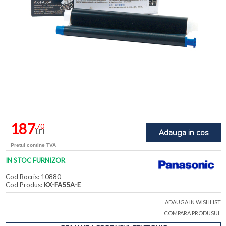
187
,70
LEI
Adauga in cos
Pretul contine TVA
IN STOC FURNIZOR
Cod Bocris: 10880
Cod Produs:
KX-FA55A-E
ADAUGA IN WISHLIST
COMPARA PRODUSUL