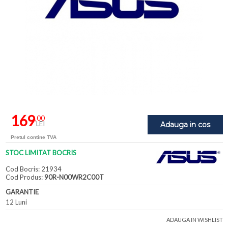
169
,00
LEI
Adauga in cos
Pretul contine TVA
STOC LIMITAT BOCRIS
Cod Bocris: 21934
Cod Produs:
90R-N00WR2C00T
GARANTIE
12 Luni
ADAUGA IN WISHLIST