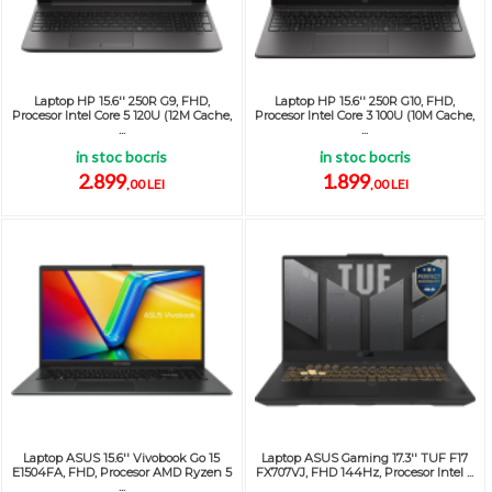
Laptop HP 15.6'' 250R G9, FHD,
Laptop HP 15.6'' 250R G10, FHD,
Procesor Intel Core 5 120U (12M Cache,
Procesor Intel Core 3 100U (10M Cache,
...
...
in stoc bocris
in stoc bocris
2.899
1.899
,00 LEI
,00 LEI
Laptop ASUS 15.6'' Vivobook Go 15
Laptop ASUS Gaming 17.3'' TUF F17
E1504FA, FHD, Procesor AMD Ryzen 5
FX707VJ, FHD 144Hz, Procesor Intel ...
...