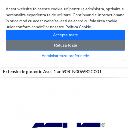
Contul meu
Creare cont
Wish List (0)
Contact
Acest website foloseste cookie-uri pentru a administra, optimiza si
personaliza experienta ta de utilizare. Continuand si interactionand
in orice mod cu acest website, esti de acord cu folosirea cookie-
urilor conform conditiilor noastre.
Politica Cookie
Accepta toate
Refuza toate
CATALOG PRODUSE
0 produs(e)
Administreaza preferintele
>
>
>
Prima Pagina
Accesorii Laptop & Tablete
Extensie Garantie
Extensie de garantie
Asus 1 an 90R-N00WR2C00T
Extensie de garantie Asus 1 an 90R-N00WR2C00T