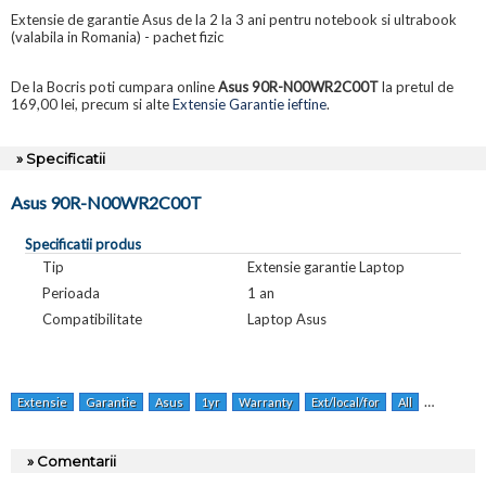
Extensie de garantie Asus de la 2 la 3 ani pentru notebook si ultrabook
(valabila in Romania) - pachet fizic
De la Bocris poti cumpara online
Asus 90R-N00WR2C00T
la pretul de
169,00 lei, precum si alte
Extensie Garantie ieftine
.
» Specificatii
Asus 90R-N00WR2C00T
Specificatii produs
Tip
Extensie garantie Laptop
Perioada
1 an
Compatibilitate
Laptop Asus
Extensie
Garantie
Asus
1yr
Warranty
Ext/local/for
All
Nbstd2yr
» Comentarii