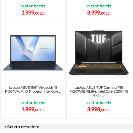
in stoc bocris
in stoc bocris
1.999
3.999
,00 LEI
,00 LEI
Laptop ASUS 15.6'' Vivobook 15
Laptop ASUS TUF Gaming F16
R1504VA, FHD, Procesor Intel Core ...
FX607VJB-RL164, Intel Core 5 210H, 16
inch, ...
in stoc bocris
in stoc bocris
1.899
3.998
,00 LEI
,00 LEI
» Scurta descriere