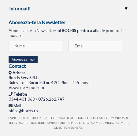
Informatii
Aboneaza-te la Newsletter
Aboneaza-te la Newsletter-ul
BOCRIS
pentru a afla de promotiile
noastre
Aboneaza-ma!
Contact
Adresa
Bocris Serv S.R.L.
Bulevardul Bucuresti nr. 42C, Ploiesti, Prahova
Vizavi de Hipodrom
Telefon
0344.401.060 / 0726.262.747
Mail
office@bocris.ro
LAPTOPURI
NETBOOK
TABLETE
MULTIFUNCTIONALE
SISTEME PC
MONITOARE
TELEVIZOARE
ROUTERE
SWITCH-URI
APARATE FOTO
CAMERE VIDEO
CAMERE
DE SUPRAVEGHERE