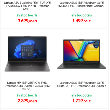
Laptop ASUS Gaming 15.6'' TUF A15
Laptop ASUS 15.6'' Vivobook Go 15
FA506NCG, FHD 144Hz, Procesor
E510KA, FHD, Procesor Intel Celeron ...
AMD ...
in stoc bocris
in stoc bocris
3.699
1.499
,00 LEI
,00 LEI
Laptop HP 15.6'' 255R G10, FHD,
Laptop ASUS 15.6'' Vivobook Go 15
Procesor AMD Ryzen 5 7535U (16M
E1504FA, FHD, Procesor AMD Ryzen 3
Cache, ...
...
in stoc bocris
in stoc bocris
2.399
1.729
,00 LEI
,00 LEI