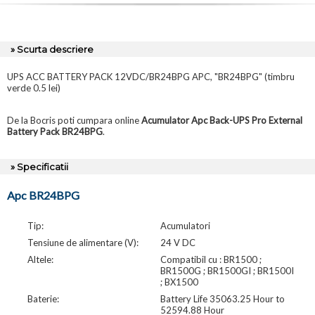
» Scurta descriere
UPS ACC BATTERY PACK 12VDC/BR24BPG APC, "BR24BPG" (timbru
verde 0.5 lei)
De la Bocris poti cumpara online
Acumulator Apc Back-UPS Pro External
Battery Pack BR24BPG
.
» Specificatii
Apc BR24BPG
Tip:
Acumulatori
Tensiune de alimentare (V):
24 V DC
Altele:
Compatibil cu : BR1500 ;
BR1500G ; BR1500GI ; BR1500I
; BX1500
Baterie:
Battery Life 35063.25 Hour to
52594.88 Hour