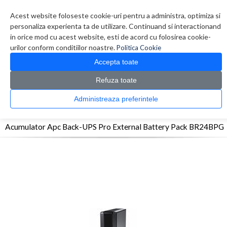
Contul meu
Creare cont
Wish List (0)
Contact
Acest website foloseste cookie-uri pentru a administra, optimiza si
personaliza experienta ta de utilizare. Continuand si interactionand
in orice mod cu acest website, esti de acord cu folosirea cookie-
urilor conform conditiilor noastre.
Politica Cookie
Accepta toate
Refuza toate
CATALOG PRODUSE
0 produs(e)
Administreaza preferintele
>
>
>
Prima Pagina
UPS - Protectie
Acumulatori
Acumulator Apc Back-UPS Pro
External Battery Pack BR24BPG
Acumulator Apc Back-UPS Pro External Battery Pack BR24BPG