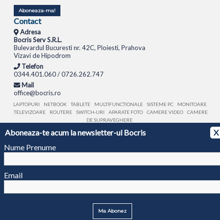
Aboneaza-ma!
Contact
Adresa
Bocris Serv S.R.L.
Bulevardul Bucuresti nr. 42C, Ploiesti, Prahova
Vizavi de Hipodrom
Telefon
0344.401.060 / 0726.262.747
Mail
office@bocris.ro
LAPTOPURI
NETBOOK
TABLETE
MULTIFUNCTIONALE
SISTEME PC
MONITOARE
TELEVIZOARE
ROUTERE
SWITCH-URI
APARATE FOTO
CAMERE VIDEO
CAMERE
DE SUPRAVEGHERE
Aboneaza-te acum la newsletter-ul Bocris
X
© 1994 - 2026 BOCRIS SERV S.R.L. | CUI: RO6260085, REG. COM.: J29/2413/1994
ANPC
Nume Prenume
Email
Ma Abonez