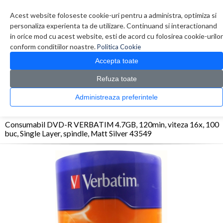
Contul meu
Creare cont
Wish List (0)
Contact
Acest website foloseste cookie-uri pentru a administra, optimiza si
personaliza experienta ta de utilizare. Continuand si interactionand
in orice mod cu acest website, esti de acord cu folosirea cookie-urilor
conform conditiilor noastre.
Politica Cookie
Accepta toate
Refuza toate
CATALOG PRODUSE
0 produs(e)
Administreaza preferintele
>
>
>
Prima Pagina
Diverse
Consumabile optice
Consumabil DVD-R VERBATIM 4.7GB,
120min, viteza 16x, 100 buc, Single Layer, spindle, Matt Silver 43549
Consumabil DVD-R VERBATIM 4.7GB, 120min, viteza 16x, 100
buc, Single Layer, spindle, Matt Silver 43549