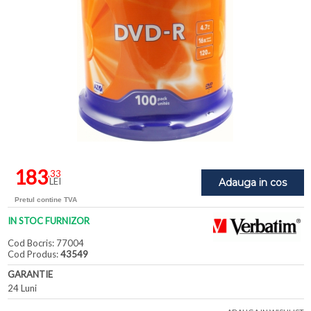
183
,33
LEI
Adauga in cos
Pretul contine TVA
IN STOC FURNIZOR
Cod Bocris: 77004
Cod Produs:
43549
GARANTIE
24 Luni