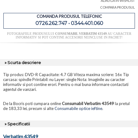
ADAUGA IN WISHLIST
COMPARA PRODUSUL
COMANDA PRODUSUL TELEFONIC
0726.262.747 • 0344.401.060
FOTOGRAFIILE PRODUSULUI
CONSUMABIL VERBATIM 43549
AU CARACTER
INFORMATIV SI POT CONTINE ACCESORII NEINCLUSE IN PACHET!
» Scurta descriere
Tip produs: DVD-R Capacitate: 4.7 GB Viteza maxima scriere: 16x Tip
carcasa: spindle Printabil: nu Layer: single Nota: Imaginile au caracter
informativ si pot contine erori. Pentru o mai buna informare contactati
agentul de vanzari.
De la Bocris poti cumpara online
Consumabil Verbatim 43549
la pretul
de 183,33 lei, precum si alte
Consumabile optice ieftine
.
» Specificatii
Verbatim 43549