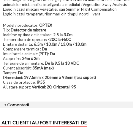
animalelor mici, analiza inteligenta a mediului : Vegetation Sway Analysis
Logic in cazul miscarii vegetatiei, sau Summer Night Compensation
Logic in cazul temperaturilor mari din timpul noptii - vara
Model / producator:
OPTEX
Tip:
Detector de miscare
Inaltime optima de instalare:
2.5 la 3.0m
Temperatura de operare:
-20C la +60C
Limitare distanta:
6.5m / 10.0m / 13.0m / 18.0m
Compensare termica :
Da
Imunitate la animale (PET):
Da
Acoperire:
24m x 2m
Tensiune de alimentare:
De la 9.5 la 18 VDC
Curent absorbit:
35mA (max)
Tamper:
Da
Dimensiuni:
197.5mm x 205mm x 93mm (fara suport)
Clasa de protectie:
IP55
Ajustare suport:
Vertical: 20; Orizontal: 95
» Comentarii
ALTI CLIENTI AU FOST INTERESATI DE