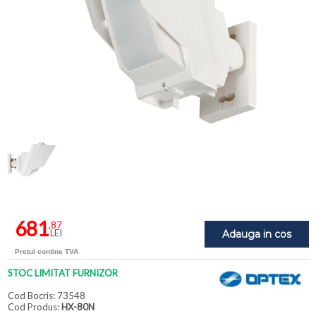
681
,87
LEI
Adauga in cos
Pretul contine TVA
STOC LIMITAT FURNIZOR
Cod Bocris: 73548
Cod Produs:
HX-80N