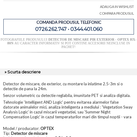
ADAUGA IN WISHLIST
COMPARA PRODUSUL
COMANDA PRODUSUL TELEFONIC
0726.262.747 • 0344.401.060
FOTOGRAFIILE PRODUSULUI
DETECTOR DE MISCARE PIR EXTERIOR - OPTEX HX-
80N
AU CARACTER INFORMATIV SI POT CONTINE ACCESORII NEINCLUSE IN
PACHET!
» Scurta descriere
Detector de miscare, de exterior, cu montare la inlatime 2.5-3m si o
detectie de pana la 24m.
Senzor volumetric cu detectie reglabila, imunitate PET si analiza digitala.
Tehnologie 'Intelligent AND Logic' pentru evitarea alarmelor false
datorate animalelor mici, analiza inteligenta a mediului : 'Vegetation Sway
Analysis Logic' in cazul miscarii vegetatiei, sau 'Summer Night
Compensation Logic' in cazul temperaturilor mari din timpul noptii - vara
Model / producator:
OPTEX
Tip:
Detector de miscare