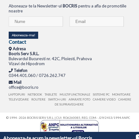
Aboneaza-te la Newsletter-ul
BOCRIS
pentru a afla de promotiile
noastre
Aboneaza-ma!
Contact
Adresa
Bocris Serv S.R.L.
Bulevardul Bucuresti nr. 42C, Ploiesti, Prahova
Vizavi de Hipodrom
Telefon
0344.401.060 / 0726.262.747
Mail
office@bocris.ro
LAPTOPURI
NETBOOK
TABLETE
MULTIFUNCTIONALE
SISTEME PC
MONITOARE
TELEVIZOARE
ROUTERE
SWITCH-URI
APARATE FOTO
CAMERE VIDEO
CAMERE
DE SUPRAVEGHERE
© 1994 - 2026 BOCRIS SERV S.R.L. | CUI: RO6260085, REG. COM.: J29/2413/1994
ANPC
Aboneaza-te acum la newsletter-ul Bocris