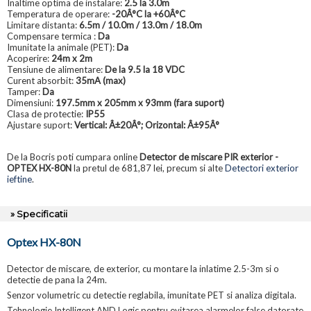
Inaltime optima de instalare:
2.5 la 3.0m
Temperatura de operare:
-20Â°C la +60Â°C
Limitare distanta:
6.5m / 10.0m / 13.0m / 18.0m
Compensare termica :
Da
Imunitate la animale (PET):
Da
Acoperire:
24m x 2m
Tensiune de alimentare:
De la 9.5 la 18 VDC
Curent absorbit:
35mA (max)
Tamper:
Da
Dimensiuni:
197.5mm x 205mm x 93mm (fara suport)
Clasa de protectie:
IP55
Ajustare suport:
Vertical: Â±20Â°; Orizontal: Â±95Â°
De la Bocris poti cumpara online
Detector de miscare PIR exterior -
OPTEX HX-80N
la pretul de 681,87 lei, precum si alte
Detectori exterior
ieftine
.
» Specificatii
Optex HX-80N
Detector de miscare, de exterior, cu montare la inlatime 2.5-3m si o
detectie de pana la 24m.
Senzor volumetric cu detectie reglabila, imunitate PET si analiza digitala.
Tehnologie Intelligent AND Logic pentru evitarea alarmelor false datorate