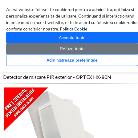
Contul meu
Creare cont
Wish List (0)
Contact
Acest website foloseste cookie-uri pentru a administra, optimiza si
personaliza experienta ta de utilizare. Continuand si interactionand
in orice mod cu acest website, esti de acord cu folosirea cookie-urilor
conform conditiilor noastre.
Politica Cookie
Accepta toate
Refuza toate
CATALOG PRODUSE
0 produs(e)
Administreaza preferintele
>
>
>
Prima Pagina
Efractie - Alarma
Detectori exterior
Detector de miscare PIR
exterior - OPTEX HX-80N
Detector de miscare PIR exterior - OPTEX HX-80N