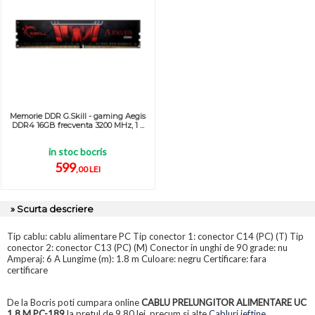
Memorie DDR G.Skill - gaming Aegis
DDR4 16GB frecventa 3200 MHz, 1 ...
in stoc bocris
599
,00 LEI
» Scurta descriere
Tip cablu: cablu alimentare PC Tip conector 1: conector C14 (PC) (T) Tip
conector 2: conector C13 (PC) (M) Conector in unghi de 90 grade: nu
Amperaj: 6 A Lungime (m): 1.8 m Culoare: negru Certificare: fara
certificare
De la Bocris poti cumpara online
CABLU PRELUNGITOR ALIMENTARE UC
1.8 M PC-189
la pretul de 9,80 lei, precum si alte
Cabluri ieftine
.