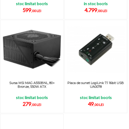
stoc limitat bocris
in stoc bocris
599
4.799
,00 LEI
,00 LEI
Sursa MSI MAG A550BNL, 80+
Placa de sunet LogiLink 7.1 16bit USB
Bronze, 550W ATX
UA0078
stoc limitat bocris
stoc limitat bocris
279
49
,00 LEI
,00 LEI