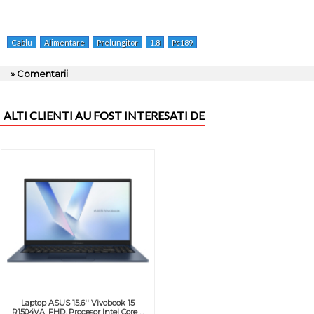
Cablu
Alimentare
Prelungitor
1.8
Pc189
» Comentarii
ALTI CLIENTI AU FOST INTERESATI DE
Laptop ASUS 15.6'' Vivobook 15
R1504VA, FHD, Procesor Intel Core ...