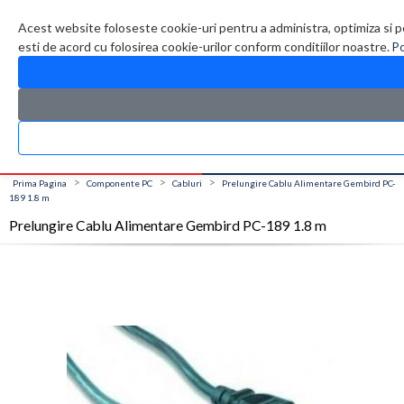
Contul meu
Creare cont
Wish List (0)
Contact
Acest website foloseste cookie-uri pentru a administra, optimiza si p
esti de acord cu folosirea cookie-urilor conform conditiilor noastre.
Po
CATALOG PRODUSE
0 produs(e)
>
>
>
Prima Pagina
Componente PC
Cabluri
Prelungire Cablu Alimentare Gembird PC-
189 1.8 m
Prelungire Cablu Alimentare Gembird PC-189 1.8 m