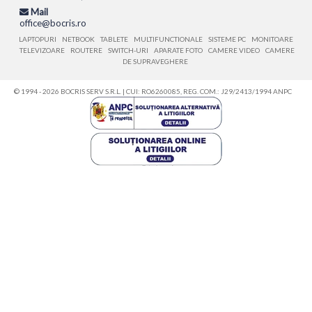
Mail
office@bocris.ro
LAPTOPURI
NETBOOK
TABLETE
MULTIFUNCTIONALE
SISTEME PC
MONITOARE
TELEVIZOARE
ROUTERE
SWITCH-URI
APARATE FOTO
CAMERE VIDEO
CAMERE
DE SUPRAVEGHERE
© 1994 - 2026 BOCRIS SERV S.R.L. | CUI: RO6260085, REG. COM.: J29/2413/1994
ANPC